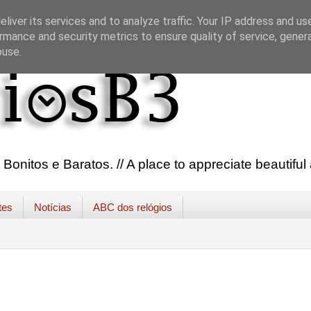
liver its services and to analyze traffic. Your IP address and us
rmance and security metrics to ensure quality of service, gene
buse.
onitos e Baratos. // A place to appreciate beautifu
tes
Notícias
ABC dos relógios