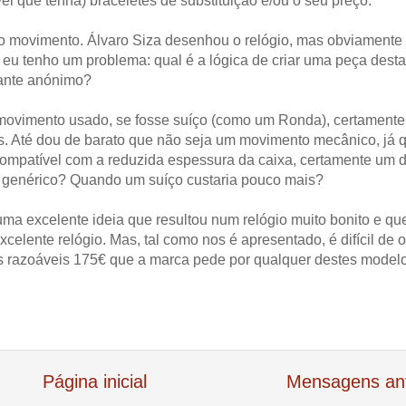
el que tenha) braceletes de substituição e/ou o seu preço.
 movimento. Álvaro Siza desenhou o relógio, mas obviamente
ui eu tenho um problema: qual é a lógica de criar uma peça desta
cante anónimo?
movimento usado, se fosse suíço (como um Ronda), certamente
s. Até dou de barato que não seja um movimento mecânico, já 
ompatível com a reduzida espessura da caixa, certamente um 
zo genérico? Quando um suíço custaria pouco mais?
a excelente ideia que resultou num relógio muito bonito e qu
celente relógio. Mas, tal como nos é apresentado, é difícil de o
s razoáveis 175€ que a marca pede por qualquer destes model
Página inicial
Mensagens an