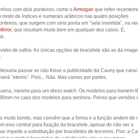
enhos com dois ponteiros, como o
Armogan
que referi recentem
misto de índices e numerais arábicos nas quatro posições
onteiros, que surgem com uma ponta em "seta invertida", na ve
Mirror
, que resultam muito bem em qualquer dos casos. E,
al.
idro de safira. As únicas opções de bracelete são as da imag
.
eixaria passar se não fosse a publicidade da Cauny que carac
erá "eterno". Pois... Não. Mas vamos por partes.
pequena, mesmo para um
dress watch
. Os modelos para homem t
30mm no caso dos modelos para senhora. Penso que versões 
do muito bonito, mas convém que a forma e a função andem de
um eixo central para fixação da bracelete, apesar de não ser a
ue impede a substituição por braceletes de terceiros. Pior: a C