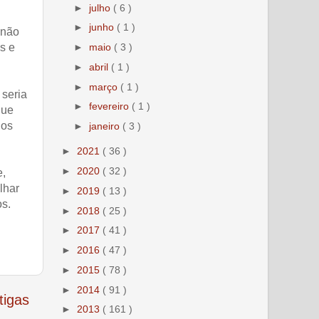
►
julho
( 6 )
►
junho
( 1 )
 não
s e
►
maio
( 3 )
►
abril
( 1 )
►
março
( 1 )
 seria
►
fevereiro
( 1 )
que
dos
►
janeiro
( 3 )
►
2021
( 36 )
►
2020
( 32 )
e,
lhar
►
2019
( 13 )
os.
►
2018
( 25 )
►
2017
( 41 )
►
2016
( 47 )
►
2015
( 78 )
►
2014
( 91 )
tigas
►
2013
( 161 )