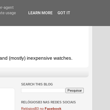
er-agent
rate usage
LEARN MORE
GOT IT
l and (mostly) inexpensive watches.
SEARCH THIS BLOG
RELÓGIOSB3 NAS REDES SOCIAIS
RelógiosB3 no
Facebook