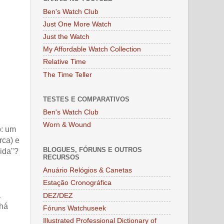
Ben's Watch Club
Just One More Watch
Just the Watch
My Affordable Watch Collection
Relative Time
The Time Teller
TESTES E COMPARATIVOS
Ben's Watch Club
Worn & Wound
o: um
rca) e
BLOGUES, FÓRUNS E OUTROS
dida"?
RECURSOS
Anuário Relógios & Canetas
Estação Cronográfica
a
DEZ/DEZ
 há
Fóruns Watchuseek
Illustrated Professional Dictionary of