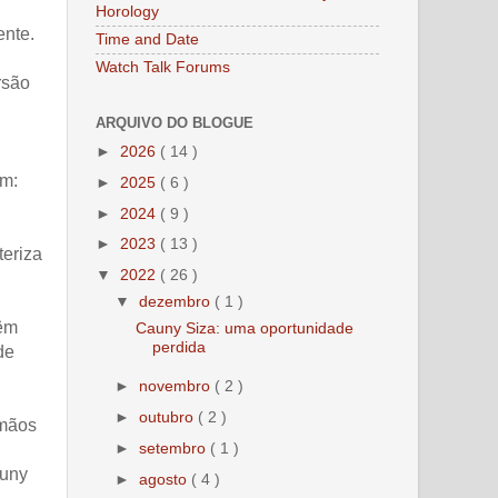
Horology
ente.
Time and Date
Watch Talk Forums
rsão
ARQUIVO DO BLOGUE
►
2026
( 14 )
em:
►
2025
( 6 )
►
2024
( 9 )
►
2023
( 13 )
teriza
▼
2022
( 26 )
▼
dezembro
( 1 )
êm
Cauny Siza: uma oportunidade
perdida
de
►
novembro
( 2 )
►
outubro
( 2 )
 mãos
►
setembro
( 1 )
auny
►
agosto
( 4 )