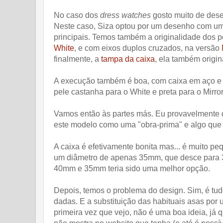
No caso dos
dress watches
gosto muito de des
Neste caso, Siza optou por um desenho com um 
principais. Temos também a originalidade dos p
White
, e com eixos duplos cruzados, na versão
finalmente, a
tampa da caixa
, ela também origin
A execução também é boa, com caixa em aço e v
pele castanha para o White e preta para o Mirror
Vamos então às partes más. Eu provavelmente d
este modelo como uma "obra-prima" e algo que s
A caixa é efetivamente bonita mas... é muito 
um diâmetro de apenas 35mm, que desce para 
40mm e 35mm teria sido uma melhor opção.
Depois, temos o problema do design. Sim, é tu
dadas. E a substituição das habituais asas por 
primeira vez que vejo, não é uma boa ideia, já q