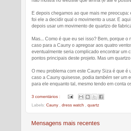
não mostra no website que tenha (e até é possív
E depois chegamos ao que mais me preocupa: o
foi ele a decidir qual o movimento a usar. E aq
depois usar um movimento de quartzo de fabri
Mas... Como é que eu sei isso? Bem, porque o 
caso para a Cauny o apregoar aos quatro vento
eventualmente seria complicado encontrar um c
pontos principais deste projeto. Mas um quart
O meu problema com este Cauny Siza é que é um
caso a Cauny quisesse, podia
também
ser um ex
para ele enquanto tal, mesmo tendo em conta o
3 comentários :
Labels:
Cauny
,
dress watch
,
quartz
Mensagens mais recentes