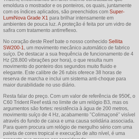
emoldura o mostrador e os ponteiros, os quais, juntamente
com os índices aplicados, são preenchidos com
Super-
LumiNova Grade X1
para brilhar intensamente em
ambientes de pouca luz. A proteção é feita por um vidro de
safira com tratamento antirreflexo.
No coração deste Reef bate o nosso conhecido
Sellita
SW200-1
, um movimento mecânico automático de fabrico
suíço. De destacar a sua frequência de funcionamento de 4
Hz (28.800 vibrações por hora), o que resulta num
movimento do ponteiro dos segundos muito fluido e
elegante. Este calibre de 26 rubis oferece 38 horas de
reserva de marcha e inclui um sistema anti-choque para
maior durabilidade no uso diário.
Resta falar do preço. Com um valor de referência de 950€, o
C60 Trident Reef está no limite de um relógio B3, mas os
argumentos são fortes: resistência à água de 200 metros,
movimento suíço de 4 Hz, acabamento "Colimaçoné" visível
através do fundo de caixa e uma causa solidária associada.
Para quem procura um relógio de mergulho sério com uma
paleta de cores tropical e execução de alto nível, é uma