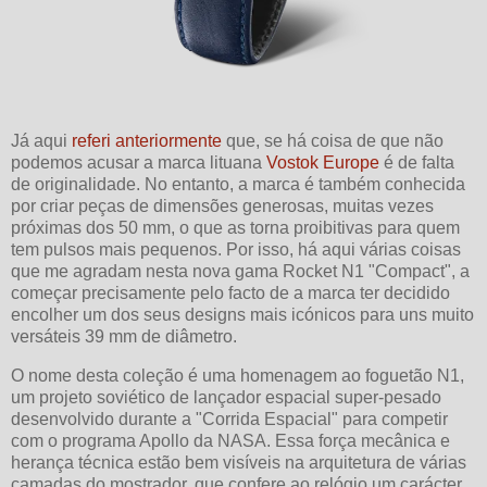
Já aqui
referi anteriormente
que, se há coisa de que não
podemos acusar a marca lituana
Vostok Europe
é de falta
de originalidade. No entanto, a marca é também conhecida
por criar peças de dimensões generosas, muitas vezes
próximas dos 50 mm, o que as torna proibitivas para quem
tem pulsos mais pequenos. Por isso, há aqui várias coisas
que me agradam nesta nova gama Rocket N1 "Compact", a
começar precisamente pelo facto de a marca ter decidido
encolher um dos seus designs mais icónicos para uns muito
versáteis 39 mm de diâmetro.
O nome desta coleção é uma homenagem ao foguetão N1,
um projeto soviético de lançador espacial super-pesado
desenvolvido durante a "Corrida Espacial" para competir
com o programa Apollo da NASA. Essa força mecânica e
herança técnica estão bem visíveis na arquitetura de várias
camadas do mostrador, que confere ao relógio um carácter