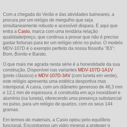
Com a chegada do Verão e das atividades balneares, a
procura por um relógio de mergulho que seja
simultaneamente robusto e acessível dispara. É aqui que
entra a
Casio
, marca com uma lendária relação
qualidade/preço, que continua a provar que não é preciso
gastar fortunas para ter um relógio sério no pulso. O modelo
MDV-107D é o exemplo perfeito da nossa filosofia "B3":
Bom, Bonito e Barato.
O que mais me agrada nesta série é a honestidade da sua
construção. Disponível nas variantes
MDV-107D-1A1V
(preto clássico) e
MDV-107D-3AV
(com luneta em verde),
este relógio apresenta uma estética desportiva mas
intemporal. A caixa, com um diâmetro generoso de 46,3 mm
e 12,1 mm de espessura, é construída em aço inoxidável e
alumínio (na luneta), oferecendo uma presença substancial
no pulso, para um relógio de quartzo, com os seus 144
gramas.
Em termos de materiais, a Casio optou pelo equilíbrio
funcional. Encontramos um vidro mineral a proteger o