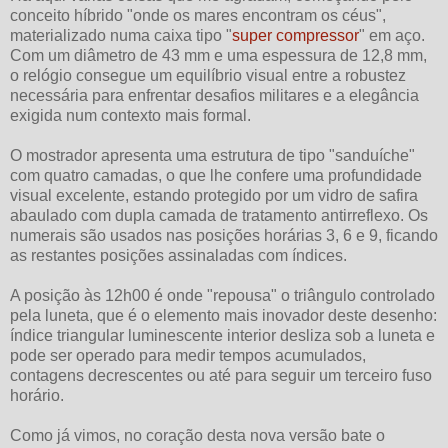
conceito híbrido "onde os mares encontram os céus",
materializado numa caixa tipo "
super compressor
" em aço.
Com um diâmetro de 43 mm e uma espessura de 12,8 mm,
o relógio consegue um equilíbrio visual entre a robustez
necessária para enfrentar desafios militares e a elegância
exigida num contexto mais formal.
O mostrador apresenta uma estrutura de tipo "sanduíche"
com quatro camadas, o que lhe confere uma profundidade
visual excelente, estando protegido por um vidro de safira
abaulado com dupla camada de tratamento antirreflexo. Os
numerais são usados nas posições horárias 3, 6 e 9, ficando
as restantes posições assinaladas com índices.
A posição às 12h00 é onde "repousa" o triângulo controlado
pela luneta, que é o elemento mais inovador deste desenho:
índice triangular luminescente interior desliza sob a luneta e
pode ser operado para medir tempos acumulados,
contagens decrescentes ou até para seguir um terceiro fuso
horário.
Como já vimos, no coração desta nova versão bate o