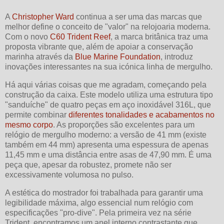
A
Christopher Ward
continua a ser uma das marcas que
melhor define o conceito de "valor" na relojoaria moderna.
Com o novo
C60 Trident Reef
, a marca britânica traz uma
proposta vibrante que, além de apoiar a conservação
marinha através da
Blue Marine Foundation
, introduz
inovações interessantes na sua icónica linha de mergulho.
Há aqui várias coisas que me agradam, começando pela
construção da caixa. Este modelo utiliza uma estrutura tipo
"sanduíche" de quatro peças em aço inoxidável 316L, que
permite combinar
diferentes tonalidades e acabamentos no
mesmo corpo
. As proporções são excelentes para um
relógio de mergulho moderno: a versão de 41 mm (existe
também em 44 mm) apresenta uma espessura de apenas
11,45 mm e uma distância entre asas de 47,90 mm. É uma
peça que, apesar da robustez, promete não ser
excessivamente volumosa no pulso.
A estética do mostrador foi trabalhada para garantir uma
legibilidade máxima, algo essencial num relógio com
especificações "pro-dive". Pela primeira vez na série
Trident, encontramos um anel interno contrastante que