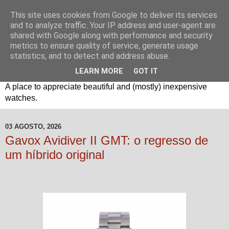
This site uses cookies from Google to deliver its services
and to analyze traffic. Your IP address and user-agent are
shared with Google along with performance and security
metrics to ensure quality of service, generate usage
statistics, and to detect and address abuse.
LEARN MORE
GOT IT
Um espaço sobre relógios "B3": Bons, Bonitos e Baratos. //
A place to appreciate beautiful and (mostly) inexpensive
watches.
03 AGOSTO, 2026
Gavox Avidiver II GMT: o regresso de
um híbrido original