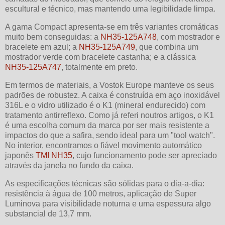
escultural e técnico, mas mantendo uma legibilidade limpa.
A gama Compact apresenta-se em três variantes cromáticas
muito bem conseguidas: a
NH35-125A748
, com mostrador e
bracelete em azul; a
NH35-125A749
, que combina um
mostrador verde com bracelete castanha; e a clássica
NH35-125A747
, totalmente em preto.
Em termos de materiais, a Vostok Europe manteve os seus
padrões de robustez. A caixa é construída em aço inoxidável
316L e o vidro utilizado é o K1 (mineral endurecido) com
tratamento antirreflexo. Como já referi noutros artigos, o K1
é uma escolha comum da marca por ser mais resistente a
impactos do que a safira, sendo ideal para um "tool watch".
No interior, encontramos o fiável movimento automático
japonês
TMI NH35
, cujo funcionamento pode ser apreciado
através da janela no fundo da caixa.
As especificações técnicas são sólidas para o dia-a-dia:
resistência à água de 100 metros, aplicação de Super
Luminova para visibilidade noturna e uma espessura algo
substancial de 13,7 mm.