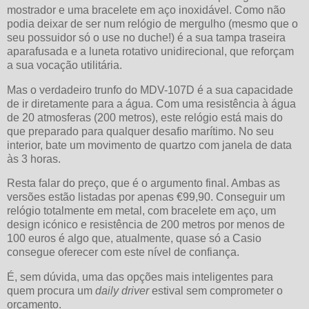
mostrador e uma bracelete em aço inoxidável. Como não
podia deixar de ser num relógio de mergulho (mesmo que o
seu possuidor só o use no duche!) é a sua tampa traseira
aparafusada e a luneta rotativo unidirecional, que reforçam
a sua vocação utilitária.
Mas o verdadeiro trunfo do MDV-107D é a sua capacidade
de ir diretamente para a água. Com uma resistência à água
de 20 atmosferas (200 metros), este relógio está mais do
que preparado para qualquer desafio marítimo. No seu
interior, bate um movimento de quartzo com janela de data
às 3 horas.
Resta falar do preço, que é o argumento final. Ambas as
versões estão listadas por apenas €99,90. Conseguir um
relógio totalmente em metal, com bracelete em aço, um
design icónico e resistência de 200 metros por menos de
100 euros é algo que, atualmente, quase só a Casio
consegue oferecer com este nível de confiança.
É, sem dúvida, uma das opções mais inteligentes para
quem procura um
daily driver
estival sem comprometer o
orçamento.