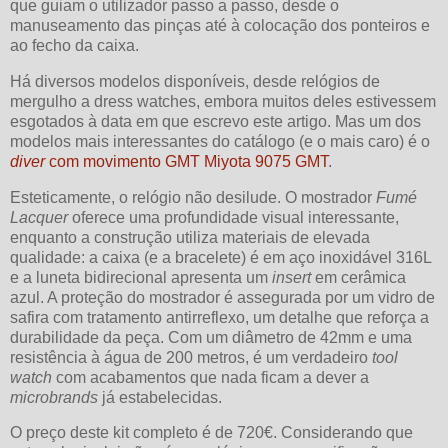
que guiam o utilizador passo a passo, desde o
manuseamento das pinças até à colocação dos ponteiros e
ao fecho da caixa.
Há diversos modelos disponíveis, desde relógios de
mergulho a dress watches, embora muitos deles estivessem
esgotados à data em que escrevo este artigo. Mas um dos
modelos mais interessantes do catálogo (e o mais caro) é o
diver
com movimento GMT Miyota 9075 GMT
.
Esteticamente, o relógio não desilude. O mostrador
Fumé
Lacquer
oferece uma profundidade visual interessante,
enquanto a construção utiliza materiais de elevada
qualidade: a caixa (e a bracelete) é em aço inoxidável 316L
e a luneta bidirecional apresenta um
insert
em cerâmica
azul. A proteção do mostrador é assegurada por um vidro de
safira com tratamento antirreflexo, um detalhe que reforça a
durabilidade da peça. Com um diâmetro de 42mm e uma
resistência à água de 200 metros, é um verdadeiro
tool
watch
com acabamentos que nada ficam a dever a
microbrands
já estabelecidas.
O preço deste kit completo é de 720€. Considerando que