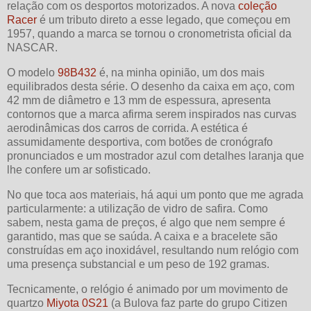
relação com os desportos motorizados. A nova
coleção
Racer
é um tributo direto a esse legado, que começou em
1957, quando a marca se tornou o cronometrista oficial da
NASCAR.
O modelo
98B432
é, na minha opinião, um dos mais
equilibrados desta série. O desenho da caixa em aço, com
42 mm de diâmetro e 13 mm de espessura, apresenta
contornos que a marca afirma serem inspirados nas curvas
aerodinâmicas dos carros de corrida. A estética é
assumidamente desportiva, com botões de cronógrafo
pronunciados e um mostrador azul com detalhes laranja que
lhe confere um ar sofisticado.
No que toca aos materiais, há aqui um ponto que me agrada
particularmente: a utilização de vidro de safira. Como
sabem, nesta gama de preços, é algo que nem sempre é
garantido, mas que se saúda. A caixa e a bracelete são
construídas em aço inoxidável, resultando num relógio com
uma presença substancial e um peso de 192 gramas.
Tecnicamente, o relógio é animado por um movimento de
quartzo
Miyota 0S21
(a Bulova faz parte do grupo Citizen