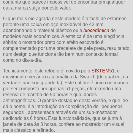
conjunto que parece impossível de encontrar em qualquer
outra marca suíça por este valor.
O que mais me agrada neste modelo é o facto de estarmos
perante uma caixa em aço inoxidável de 42 mm,
abandonando o material plástico ou a
biocerâmica
de
modelos mais económicos. A estética é de uma elegância
sóbria: o mostrador preto com efeito escovado é
complementado por uma bracelete de pele preta, resultando
num design que funciona tão bem num contexto formal
como no dia-a-dia.
Tecnicamente, este relógio é movido pelo
SISTEM51
, o
movimento mecânico automático da Swatch (do qual eu, na
verdade, não sou grande fã). Este calibre é único no mundo
por ser composto por apenas 51 peças, oferecendo uma
reserva de marcha de 90 horas e qualidades
antimagnéticas. O grande destaque desta versão, e que lhe
dá o nome, é a introdução da complicação de "pequenos
segundos", apresentada através de um sub-mostrador
dedicado às 6 horas. Esta funcionalidade, que se junta à
janela de data às 3 horas, confere ao mostrador um visual
mais clássico e refinado.