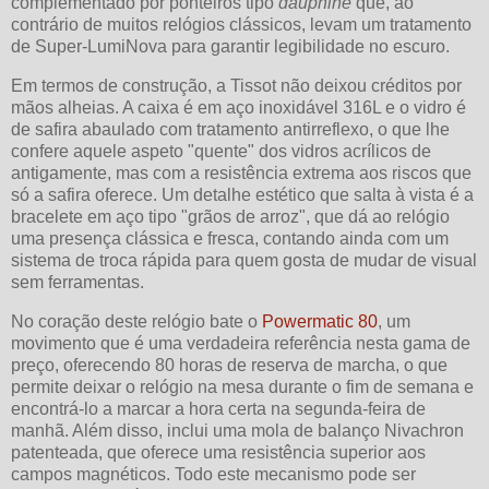
complementado por ponteiros tipo
dauphine
que, ao
contrário de muitos relógios clássicos, levam um tratamento
de Super-LumiNova para garantir legibilidade no escuro.
Em termos de construção, a Tissot não deixou créditos por
mãos alheias. A caixa é em aço inoxidável 316L e o vidro é
de safira abaulado com tratamento antirreflexo, o que lhe
confere aquele aspeto "quente" dos vidros acrílicos de
antigamente, mas com a resistência extrema aos riscos que
só a safira oferece. Um detalhe estético que salta à vista é a
bracelete em aço tipo "grãos de arroz", que dá ao relógio
uma presença clássica e fresca, contando ainda com um
sistema de troca rápida para quem gosta de mudar de visual
sem ferramentas.
No coração deste relógio bate o
Powermatic 80
, um
movimento que é uma verdadeira referência nesta gama de
preço, oferecendo 80 horas de reserva de marcha, o que
permite deixar o relógio na mesa durante o fim de semana e
encontrá-lo a marcar a hora certa na segunda-feira de
manhã. Além disso, inclui uma mola de balanço Nivachron
patenteada, que oferece uma resistência superior aos
campos magnéticos. Todo este mecanismo pode ser