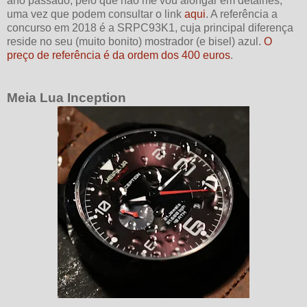
ano passado, pelo que não me vou alongar em detalhes,
uma vez que podem consultar o link
aqui
. A referência a
concurso em 2018 é a SRPC93K1, cuja principal diferença
reside no seu (muito bonito) mostrador (e bisel) azul.
O
preço de referência é da ordem dos 400 euros
.
Meia Lua Inception