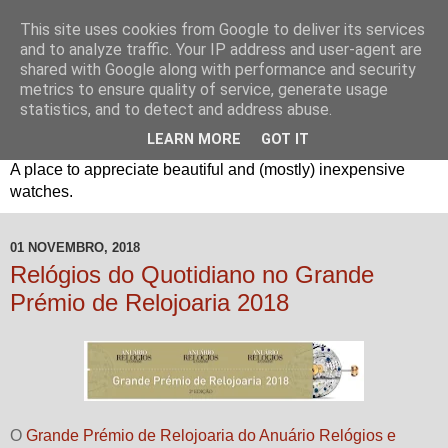
This site uses cookies from Google to deliver its services
and to analyze traffic. Your IP address and user-agent are
shared with Google along with performance and security
metrics to ensure quality of service, generate usage
statistics, and to detect and address abuse.
LEARN MORE
GOT IT
Um espaço sobre relógios "B3": Bons, Bonitos e Baratos. //
A place to appreciate beautiful and (mostly) inexpensive
watches.
01 NOVEMBRO, 2018
Relógios do Quotidiano no Grande
Prémio de Relojoaria 2018
O
Grande Prémio de Relojoaria do Anuário Relógios e