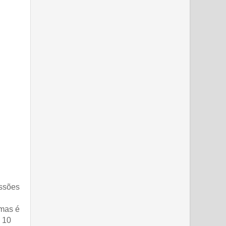
issões
(mas é
 10