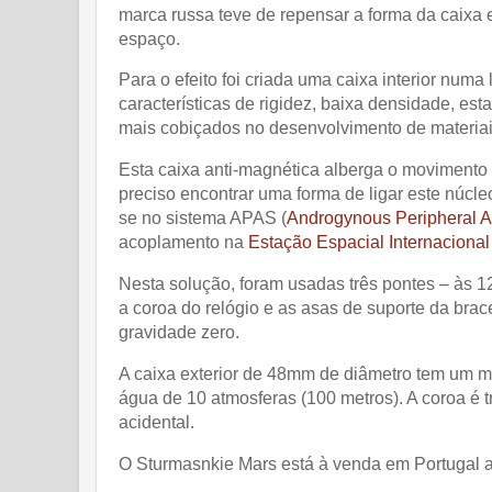
marca russa teve de repensar a forma da caixa 
espaço.
Para o efeito foi criada uma caixa interior numa
características de rigidez, baixa densidade, est
mais cobiçados no desenvolvimento de materiais
Esta caixa anti-magnética alberga o movimento 
preciso encontrar uma forma de ligar este núcleo
se no sistema APAS (
Androgynous Peripheral 
acoplamento na
Estação Espacial Internacional
Nesta solução, foram usadas três pontes – às 12
a coroa do relógio e as asas de suporte da brace
gravidade zero.
A caixa exterior de 48mm de diâmetro tem um mos
água de 10 atmosferas (100 metros). A coroa é 
acidental.
O Sturmasnkie Mars está à venda em Portugal 