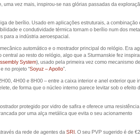
e, uma vez mais, inspirou-se nas glórias passadas da exploraç
 liga de berílio. Usado em aplicações estruturais, a combinação
abilidade e condutividade térmica tornam o berílio num dos meta
 para a indústria aeroespacial.
mecânico automático e o mostrador principal do relógio. Era a
 central ao resto do relógio, algo que a Sturmanskie fez inspir
Assembly System
), usado pela primeira vez como mecanismo d
e no projeto “
Soyuz – Apollo
”.
H00, 4H00 e 8H00 – entre a caixa interior e anel exterior que in
lete, de forma que o núcleo interno parece levitar sob o efeito 
trador protegido por vidro de safira e oferece uma resistência
trancada por uma alça metálica que evita o seu acionamento
através da rede de agentes da
SRI
. O seu PVP sugerido é de €2