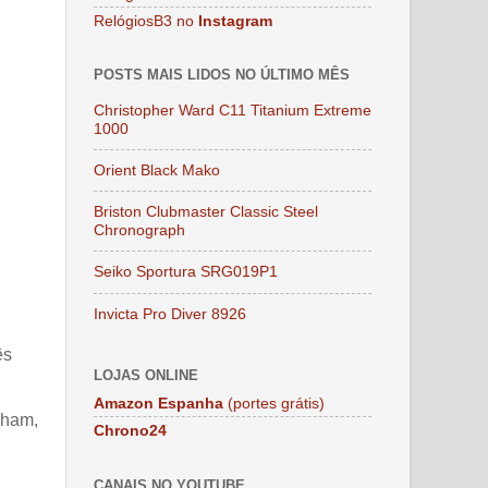
RelógiosB3 no
Instagram
POSTS MAIS LIDOS NO ÚLTIMO MÊS
Christopher Ward C11 Titanium Extreme
1000
Orient Black Mako
Briston Clubmaster Classic Steel
Chronograph
Seiko Sportura SRG019P1
Invicta Pro Diver 8926
ês
LOJAS ONLINE
Amazon Espanha
(portes grátis)
aham,
Chrono24
CANAIS NO YOUTUBE