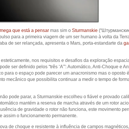
mega que está a pensar
mas sim o
Sturmanskie
(“Штурманские
pulso para a primeira viagem de um ser humano à volta da Terra
a de ser relançada, apresenta o Mars, porta-estandarte da
g
 esteticamente, nos requisitos e desafios da exploração espacia
ode ser definido pelos “três ‘A’”: Automático, Anti-Choque e Ant
tico para o espaço pode parecer um anacronismo mas o oposto 
nto mecânico que possibilita continuar a medir o tempo de form
ão pode parar, a Sturmanskie escolheu o fiável e provado cali
tomático mantém a reserva de marcha através de um rotor aci
sência de gravidade o rotor não funciona, este movimento per
te assim o funcionamento permanente.
ova de choque e resistente à influência de campos magnéticos,