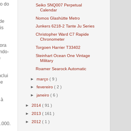
ão do
Seiko SNQ007 Perpetual
Calendar
Nomos Glashütte Metro
 de
Junkers 6218-2 Tante Ju Series
is
Christopher Ward C7 Rapide
Chronometer
gora
Torgoen Harrier T33402
ando-
Steinhart Ocean One Vintage
e
Military
Roamer Searock Automatic
clui
►
março
( 9 )
de
►
fevereiro
( 2 )
►
janeiro
( 6 )
 à
►
2014
( 91 )
►
2013
( 161 )
►
2012
( 1 )
.000.