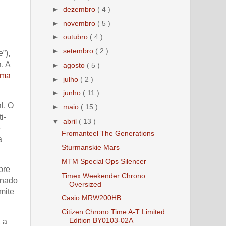
►
dezembro
( 4 )
►
novembro
( 5 )
►
outubro
( 4 )
►
setembro
( 2 )
”),
. A
►
agosto
( 5 )
ama
►
julho
( 2 )
►
junho
( 11 )
l. O
►
maio
( 15 )
i-
▼
abril
( 13 )
é
Fromanteel The Generations
a
Sturmanskie Mars
MTM Special Ops Silencer
bre
Timex Weekender Chrono
onado
Oversized
mite
Casio MRW200HB
Citizen Chrono Time A-T Limited
Edition BY0103-02A
 a