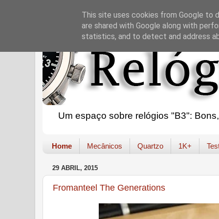
This site uses cookies from Google to de
are shared with Google along with perfo
statistics, and to detect and address a
Um espaço sobre relógios "B3": Bons, B
Home
Mecânicos
Quartzo
1K+
Tes
29 ABRIL, 2015
Fromanteel The Generations