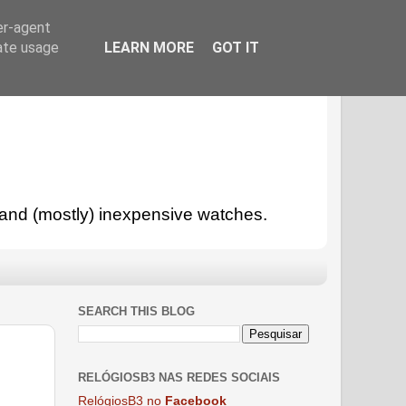
er-agent
rate usage
LEARN MORE
GOT IT
l and (mostly) inexpensive watches.
SEARCH THIS BLOG
RELÓGIOSB3 NAS REDES SOCIAIS
RelógiosB3 no
Facebook