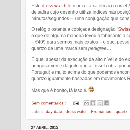
Este
dress watch
tem uma caixa em aço com 42m
de safira cujo desenho utiliza índices nas posi
minutos/segundos – uma conjugação que conside
O relógio ostenta a cobiçada designação “
Swis
o que de alguma maneira levou o fabricante a co
– €409 para sermos mais exatos – o que, pess
quartzo de uma marca sem
pedigree
…
É que, apesar da execução de alto nível e do ex
perigosamente daquilo que a Tissot cobra por 
Portugal) e muito acima do que podemos enco
quartzo igualmente baseadas em movimentos R
Mas que é bonito, lá isso é.
Sem comentários :
Labels:
day-date
,
dress watch
,
Fromanteel
,
quartz
27 ABRIL, 2015