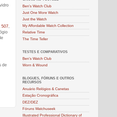
vidro
Ben's Watch Club
Just One More Watch
Just the Watch
My Affordable Watch Collection
 507
,
lógio
Relative Time
de
The Time Teller
TESTES E COMPARATIVOS
Ben's Watch Club
s de
Worn & Wound
BLOGUES, FÓRUNS E OUTROS
RECURSOS
Anuário Relógios & Canetas
Estação Cronográfica
DEZ/DEZ
Fóruns Watchuseek
Illustrated Professional Dictionary of