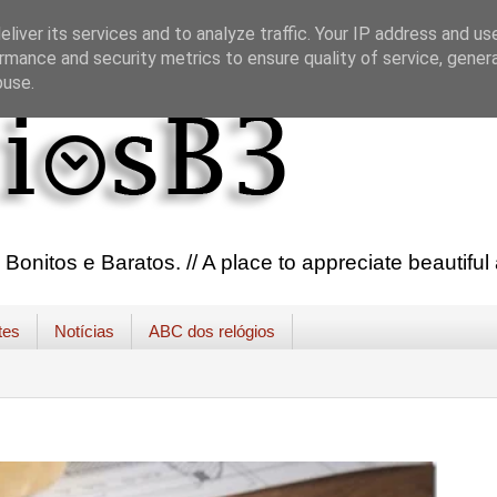
liver its services and to analyze traffic. Your IP address and us
rmance and security metrics to ensure quality of service, gene
buse.
onitos e Baratos. // A place to appreciate beautifu
tes
Notícias
ABC dos relógios