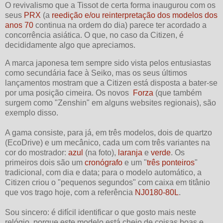
O revivalismo que a Tissot de certa forma inaugurou com os
seus
PRX
(a
reedição e/ou reinterpretação dos modelos dos
anos 70
continua na ordem do dia) parece ter acordado a
concorrência asiática. O que, no caso da Citizen, é
decididamente algo que apreciamos.
A marca japonesa tem sempre sido vista pelos entusiastas
como secundária face à Seiko, mas os seus últimos
lançamentos mostram que a Citizen está disposta a bater-se
por uma posição cimeira. Os novos
Forza
(que também
surgem como "Zenshin" em alguns websites regionais), são
exemplo disso.
A gama consiste, para já, em três modelos, dois de quartzo
(EcoDrive) e um mecânico, cada um com três variantes na
cor do mostrador:
azul
(na foto),
laranja
e
verde
. Os
primeiros dois são um
cronógrafo
e um "
três ponteiros
"
tradicional, com dia e data; para o modelo automático, a
Citizen criou o "pequenos segundos" com caixa em titânio
que vos trago hoje, com a referência
NJ0180-80L
.
Sou sincero: é difícil identificar o que gosto mais neste
relógio, porque este modelo está cheio de coisas boas e