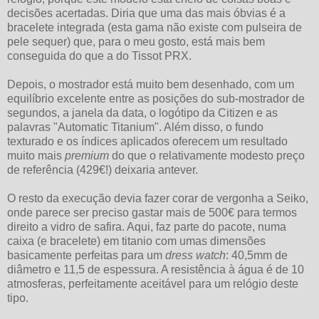
decisões acertadas. Diria que uma das mais óbvias é a
bracelete integrada (esta gama não existe com pulseira de
pele sequer) que, para o meu gosto, está mais bem
conseguida do que a do Tissot PRX.
Depois, o mostrador está muito bem desenhado, com um
equilíbrio excelente entre as posições do sub-mostrador de
segundos, a janela da data, o logótipo da Citizen e as
palavras "Automatic Titanium". Além disso, o fundo
texturado e os índices aplicados oferecem um resultado
muito mais
premium
do que o relativamente modesto preço
de referência (429€!) deixaria antever.
O resto da execução devia fazer corar de vergonha a Seiko,
onde parece ser preciso gastar mais de 500€ para termos
direito a vidro de safira. Aqui, faz parte do pacote, numa
caixa (e bracelete) em titanio com umas dimensões
basicamente perfeitas para um
dress watch
: 40,5mm de
diâmetro e 11,5 de espessura. A resistência à água é de 10
atmosferas, perfeitamente aceitável para um relógio deste
tipo.