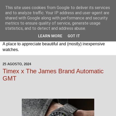
This site uses cookies from Google to deliver its services
and to analyze traffic. Your IP address and user-agent are
shared with Google along with performance and security
metrics to ensure quality of service, generate usage
statistics, and to detect and address abuse.
LEARN MORE
GOT IT
Um espaço sobre relógios "B3": Bons, Bonitos e Baratos. //
A place to appreciate beautiful and (mostly) inexpensive
watches.
25 AGOSTO, 2024
Timex x The James Brand Automatic
GMT