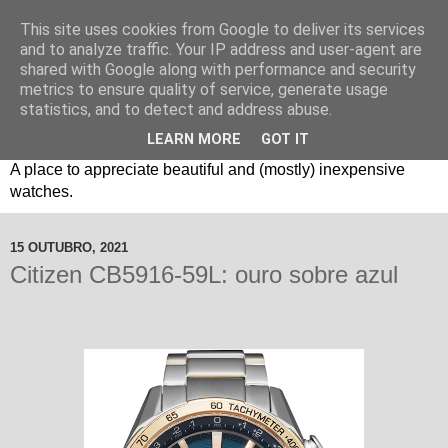
This site uses cookies from Google to deliver its services
and to analyze traffic. Your IP address and user-agent are
shared with Google along with performance and security
metrics to ensure quality of service, generate usage
statistics, and to detect and address abuse.
LEARN MORE
GOT IT
Um espaço sobre relógios "B3": Bons, Bonitos e Baratos. //
A place to appreciate beautiful and (mostly) inexpensive
watches.
15 OUTUBRO, 2021
Citizen CB5916-59L: ouro sobre azul