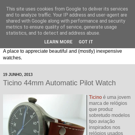
This site uses cookies from Google to deliver its services
and to analyze traffic. Your IP address and user-agent are
shared with Google along with performance and security
metrics to ensure quality of service, generate usage
statistics, and to detect and address abuse.
LEARN MORE
GOT IT
Um espaço sobre relógios "B3": Bons, Bonitos e Baratos. //
A place to appreciate beautiful and (mostly) inexpensive
watches.
19 JUNHO, 2013
Ticino 44mm Automatic Pilot Watch
Ticino
é uma jovem
marca de relógios
que produz
sobretudo modelos
tipo aviação
inspirados nos
relógios usados