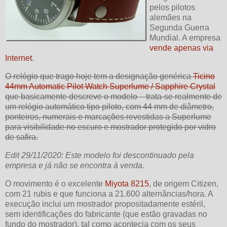
pelos pilotos
alemães na
Segunda Guerra
Mundial. A empresa
vende apenas via
Internet
.
O relógio que trago hoje tem a designação genérica
Ticino
44mm Automatic Pilot Watch Superlume / Sapphire Crystal
que basicamente descreve o modelo – trata-se realmente de
um relógio automático tipo piloto, com 44 mm de diâmetro,
ponteiros, numerais e marcações revestidas a Superlume
para visibilidade no escuro e mostrador protegido por vidro
de safira.
Edit 29/11/2020: Este modelo foi descontinuado pela
empresa e já não se encontra à venda.
O movimento é o excelente
Miyota 8215
, de origem Citizen,
com 21 rubis e que funciona a 21.600 alternâncias/hora. A
execução inclui um mostrador propositadamente estéril,
sem identificações do fabricante (que estão gravadas no
fundo do mostrador), tal como acontecia com os seus