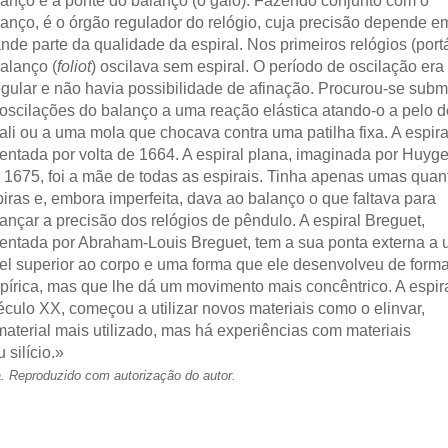
lanço e à ponte do balanço (o galo). Fazendo conjunto com o
anço, é o órgão regulador do relógio, cuja precisão depende e
nde parte da qualidade da espiral. Nos primeiros relógios (portá
alanço (
foliot
) oscilava sem espiral. O período de oscilação era
egular e não havia possibilidade de afinação. Procurou-se subm
 oscilações do balanço a uma reação elástica atando-o a pelo d
ali ou a uma mola que chocava contra uma patilha fixa. A espiral
entada por volta de 1664. A espiral plana, imaginada por Huyg
 1675, foi a mãe de todas as espirais. Tinha apenas umas quan
iras e, embora imperfeita, dava ao balanço o que faltava para
ançar a precisão dos relógios de pêndulo. A espiral Breguet,
ventada por Abraham-Louis Breguet, tem a sua ponta externa a
vel superior ao corpo e uma forma que ele desenvolveu de form
pírica, mas que lhe dá um movimento mais concêntrico. A espir
ulo XX, começou a utilizar novos materiais como o elinvar,
material mais utilizado, mas há experiências com materiais
silício.»
a. Reproduzido com autorização do autor.