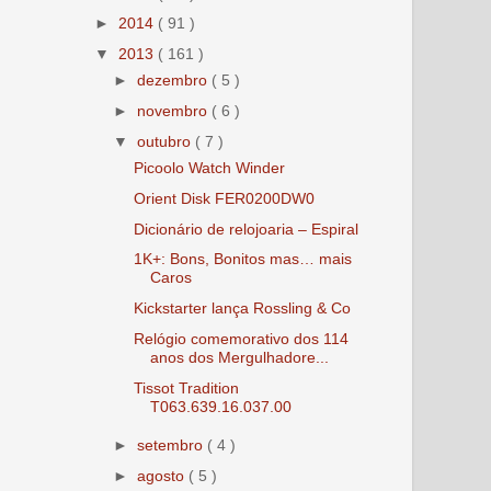
►
2014
( 91 )
▼
2013
( 161 )
►
dezembro
( 5 )
►
novembro
( 6 )
▼
outubro
( 7 )
Picoolo Watch Winder
Orient Disk FER0200DW0
Dicionário de relojoaria – Espiral
1K+: Bons, Bonitos mas… mais
Caros
Kickstarter lança Rossling & Co
Relógio comemorativo dos 114
anos dos Mergulhadore...
Tissot Tradition
T063.639.16.037.00
►
setembro
( 4 )
►
agosto
( 5 )