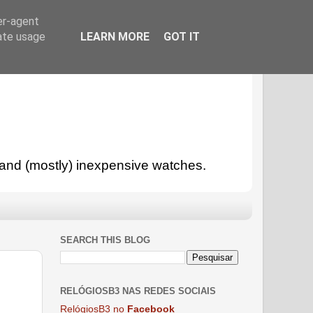
er-agent
rate usage
LEARN MORE
GOT IT
l and (mostly) inexpensive watches.
SEARCH THIS BLOG
RELÓGIOSB3 NAS REDES SOCIAIS
RelógiosB3 no
Facebook