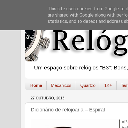
This site uses cookies from Google to de
are shared with Google along with perfo
statistics, and to detect and address a
Um espaço sobre relógios "B3": Bons, B
Home
Mecânicos
Quartzo
1K+
Tes
27 OUTUBRO, 2013
Dicionário de relojoaria – Espiral
«P