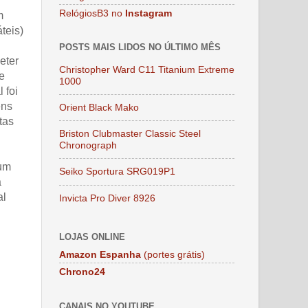
RelógiosB3 no
Instagram
m
teis)
POSTS MAIS LIDOS NO ÚLTIMO MÊS
eter
Christopher Ward C11 Titanium Extreme
e
1000
 foi
ens
Orient Black Mako
tas
Briston Clubmaster Classic Steel
Chronograph
 um
Seiko Sportura SRG019P1
a
al
Invicta Pro Diver 8926
LOJAS ONLINE
Amazon Espanha
(portes grátis)
Chrono24
CANAIS NO YOUTUBE