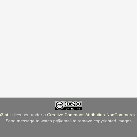
b3.pt
is licensed under a
Creative Commons Attribution-NonCommercial
Send message to watch.pt@gmail to remove copyrighted images