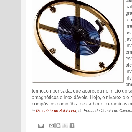
ba
bal
gra
o b
irr
as
jav
inv
em
esp
alc
in
ní
em
termocompensada, que apareceu no início do séc
amagnéticos e inoxidáveis. Hoje, o nivarox é o 
compósitos como fibra de carbono, cerâmicas ou 
in
Dicionário de Relojoaria
, de Fernando Correia de Oliveir