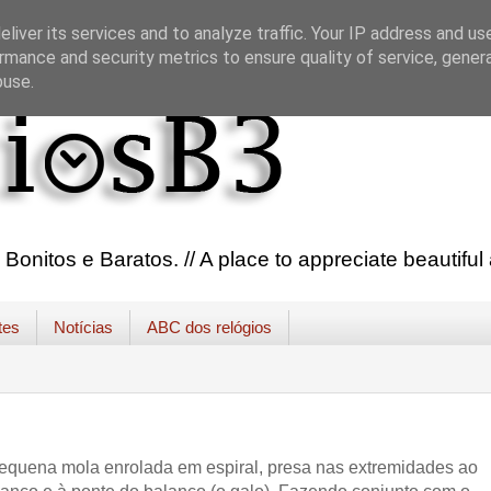
liver its services and to analyze traffic. Your IP address and us
rmance and security metrics to ensure quality of service, gene
buse.
onitos e Baratos. // A place to appreciate beautifu
tes
Notícias
ABC dos relógios
equena mola enrolada em espiral, presa nas extremidades ao