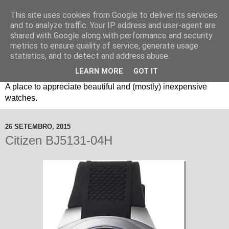
This site uses cookies from Google to deliver its services
and to analyze traffic. Your IP address and user-agent are
shared with Google along with performance and security
metrics to ensure quality of service, generate usage
statistics, and to detect and address abuse.
LEARN MORE
GOT IT
Um espaço sobre relógios "B3": Bons, Bonitos e Baratos. //
A place to appreciate beautiful and (mostly) inexpensive
watches.
26 SETEMBRO, 2015
Citizen BJ5131-04H