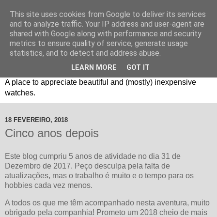
This site uses cookies from Google to deliver its services
and to analyze traffic. Your IP address and user-agent are
shared with Google along with performance and security
metrics to ensure quality of service, generate usage
statistics, and to detect and address abuse.
LEARN MORE
GOT IT
Um espaço sobre relógios "B3": Bons, Bonitos e Baratos. //
A place to appreciate beautiful and (mostly) inexpensive
watches.
18 FEVEREIRO, 2018
Cinco anos depois
Este blog cumpriu 5 anos de atividade no dia 31 de
Dezembro de 2017. Peço desculpa pela falta de
atualizações, mas o trabalho é muito e o tempo para os
hobbies cada vez menos.
A todos os que me têm acompanhado nesta aventura, muito
obrigado pela companhia! Prometo um 2018 cheio de mais