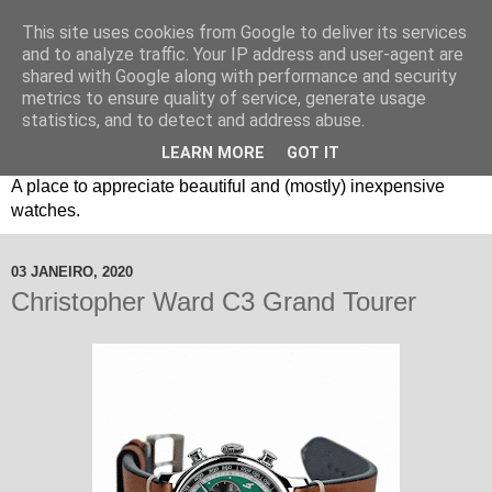
This site uses cookies from Google to deliver its services
and to analyze traffic. Your IP address and user-agent are
shared with Google along with performance and security
metrics to ensure quality of service, generate usage
statistics, and to detect and address abuse.
LEARN MORE
GOT IT
Um espaço sobre relógios "B3": Bons, Bonitos e Baratos. //
A place to appreciate beautiful and (mostly) inexpensive
watches.
03 JANEIRO, 2020
Christopher Ward C3 Grand Tourer