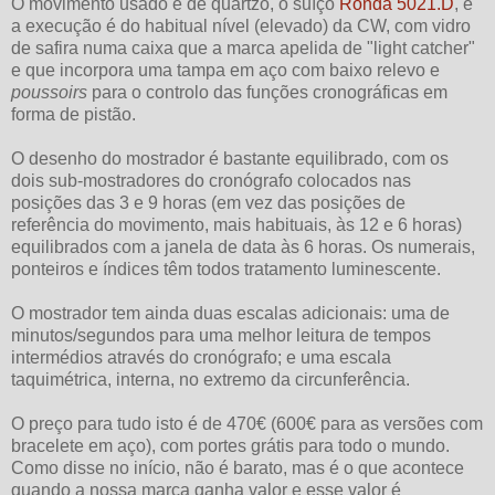
O movimento usado é de quartzo, o suíço
Ronda 5021.D
, e
a execução é do habitual nível (elevado) da CW, com vidro
de safira numa caixa que a marca apelida de "light catcher"
e que incorpora uma tampa em aço com baixo relevo e
poussoirs
para o controlo das funções cronográficas em
forma de pistão.
O desenho do mostrador é bastante equilibrado, com os
dois sub-mostradores do cronógrafo colocados nas
posições das 3 e 9 horas (em vez das posições de
referência do movimento, mais habituais, às 12 e 6 horas)
equilibrados com a janela de data às 6 horas. Os numerais,
ponteiros e índices têm todos tratamento luminescente.
O mostrador tem ainda duas escalas adicionais: uma de
minutos/segundos para uma melhor leitura de tempos
intermédios através do cronógrafo; e uma escala
taquimétrica, interna, no extremo da circunferência.
O preço para tudo isto é de 470€ (600€ para as versões com
bracelete em aço), com portes grátis para todo o mundo.
Como disse no início, não é barato, mas é o que acontece
quando a nossa marca ganha valor e esse valor é