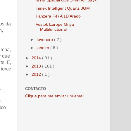
Timex Intelligent Quartz 3GMT
Panzera F47-01D Arado
os da
Vostok Europe Mriya
Multifunctional
h,
►
fevereiro
( 2 )
►
janeiro
( 6 )
archa,
r que
►
2014
( 91 )
te. E,
►
2013
( 161 )
 force
►
2012
( 1 )
a
CONTACTO
Clique para me enviar um email
m
ico