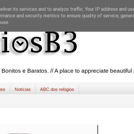
liver its services and to analyze traffic. Your IP address and us
rmance and security metrics to ensure quality of service, gene
buse.
onitos e Baratos. // A place to appreciate beautifu
tes
Notícias
ABC dos relógios