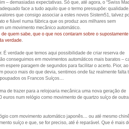
m – demasiadas expectativas. Só que, até agora, o “Swiss Ma
dequado face a tudo aquilo que o termo pressupõe: qualidade
 valores que consigo associar a estes novos Sistem51, talvez p
to e fiável numa fábrica que os produz aos milhares sem
com um movimento mecânico automático.
 de quem sabe, que o que nos contaram sobre o supostamente
 da verdade
.
. É verdade que temos aqui possibilidade de criar reserva de
não conseguimos em movimentos automáticos mais baratos – c
espere paragem de segundos para facilitar o acerto. Pior, ao
 pouco mais do que devia, sentimos onde faz realmente falta t
am poupados os Francos Suíços…
rma de trazer para a relojoaria mecânica uma nova geração de
50 euros num relógio como movimento de quartzo suíço de outra
m relógio com movimento automático japonês… ou até mesmo chin
nto suíço e que, se for preciso, até é reparável. Que é mais 