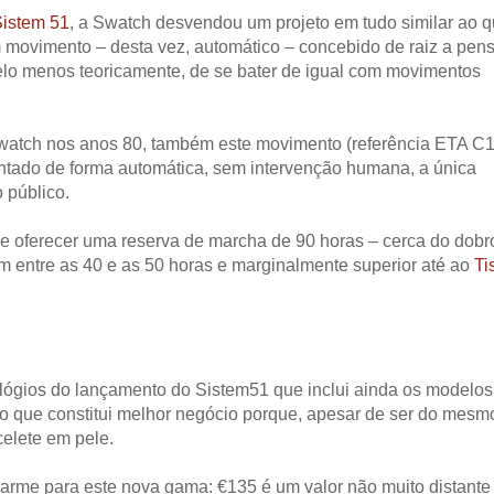
istem 51
, a Swatch desvendou um projeto em tudo similar ao 
 movimento – desta vez, automático – concebido de raiz a pen
lo menos teoricamente, de se bater de igual com movimentos
Swatch nos anos 80, também este movimento (referência ETA C
ontado de forma automática, sem intervenção humana, a única
 público.
e oferecer uma reserva de marcha de 90 horas – cerca do dobr
m entre as 40 e as 50 horas e marginalmente superior até ao
Ti
lógios do lançamento do Sistem51 que inclui ainda os modelos
é o que constitui melhor negócio porque, apesar de ser do mesm
celete em pele.
alarme para este nova gama: €135 é um valor não muito distante