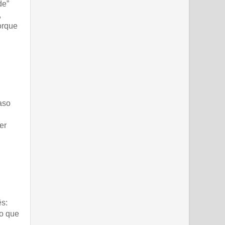
de”
,
orque
aso
er
ês:
do que