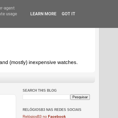
er-agent
rate usage
LEARN MORE
GOT IT
l and (mostly) inexpensive watches.
SEARCH THIS BLOG
RELÓGIOSB3 NAS REDES SOCIAIS
RelógiosB3 no
Facebook