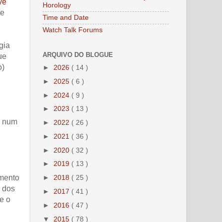
ve
Horology
de
Time and Date
Watch Talk Forums
gia
ARQUIVO DO BLOGUE
ue
o)
►
2026
( 14 )
►
2025
( 6 )
►
2024
( 9 )
►
2023
( 13 )
i num
►
2022
( 26 )
►
2021
( 36 )
►
2020
( 32 )
►
2019
( 13 )
imento
►
2018
( 25 )
o dos
►
2017
( 41 )
e o
►
2016
( 47 )
▼
2015
( 78 )