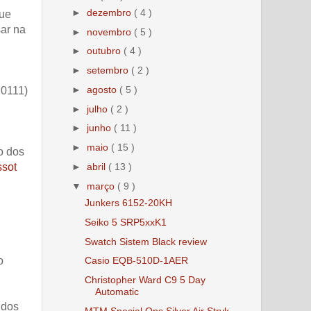
►
dezembro
( 4 )
que
sar na
►
novembro
( 5 )
►
outubro
( 4 )
►
setembro
( 2 )
►
agosto
( 5 )
10111)
►
julho
( 2 )
►
junho
( 11 )
►
maio
( 15 )
o dos
►
abril
( 13 )
ssot
▼
março
( 9 )
Junkers 6152-20KH
Seiko 5 SRP5xxK1
Swatch Sistem Black review
o
Casio EQB-510D-1AER
Christopher Ward C9 5 Day
Automatic
 dos
MTM Special Ops Silver Air Stryk