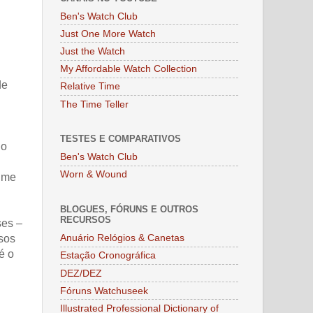
Ben's Watch Club
Just One More Watch
Just the Watch
My Affordable Watch Collection
de
Relative Time
The Time Teller
TESTES E COMPARATIVOS
do
Ben's Watch Club
Worn & Wound
e me
BLOGUES, FÓRUNS E OUTROS
RECURSOS
ses –
Anuário Relógios & Canetas
asos
é o
Estação Cronográfica
DEZ/DEZ
Fóruns Watchuseek
Illustrated Professional Dictionary of