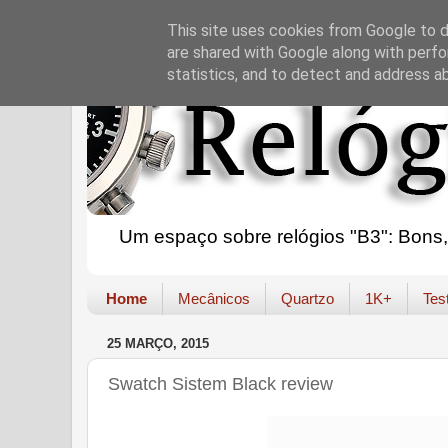
This site uses cookies from Google to de
are shared with Google along with perfo
statistics, and to detect and address a
Um espaço sobre relógios "B3": Bons, B
Home
Mecânicos
Quartzo
1K+
Tes
25 MARÇO, 2015
Swatch Sistem Black review