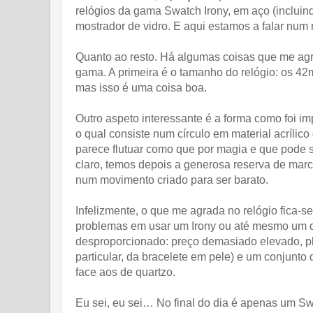
relógios da gama Swatch Irony, em aço (inclui
mostrador de vidro. E aqui estamos a falar num 
Quanto ao resto. Há algumas coisas que me ag
gama. A primeira é o tamanho do relógio: os 4
mas isso é uma coisa boa.
Outro aspeto interessante é a forma como foi i
o qual consiste num círculo em material acrílic
parece flutuar como que por magia e que pode s
claro, temos depois a generosa reserva de marc
num movimento criado para ser barato.
Infelizmente, o que me agrada no relógio fica-s
problemas em usar um Irony ou até mesmo um d
desproporcionado: preço demasiado elevado, p
particular, da bracelete em pele) e um conjunt
face aos de quartzo.
Eu sei, eu sei… No final do dia é apenas um Sw