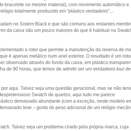
ndo bracelete no mesmo material), com movimento automático e
relógio totalmente produzido em “plástico verdadeiro”…
radam no Sistem Black e que são comuns aos restantes membr
2mm da caixa são um pouco maiores do que é habitual na Swatc
mplementado o rotor que permite a manutenção da reserva de m
o que é apenas metálico num anel exterior. O resultado é um roto
er observado através do fundo da caixa, em plástico transparen
ha de 90 horas, que temos de admitir ser um verdadeiro
tour de
e por aqui. Talvez seja uma questão geracional, mas se não teri
espretensioso Swatch de quartzo, aqui tudo me parece
lástico demasiado abundante (com a exceção, neste modelo e
o demasiado leve – gosto do peso adicional de um relógio mecân
atch. Talvez seja um problema criado pela própria marca, cuja