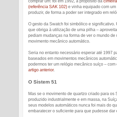
comprar um: foi em 1992, a propósito da
cimeira
(referência SAK 102)
e vinha equipado com um
produzir, de forma a poder ser integrado em rel
O gesto da Swatch foi simbólico e significativo
que obriga à utilização de uma pilha – aproveit
pediam mudanças na forma de ver o mundo de u
movimento mecânico automático.
Seria no entanto necessário esperar até 1997 
baseados em movimentos mecânicos automático
podermos ter um relógio mecânico suíço – com c
artigo anterior
.
O Sistem 51
Mas se o movimento de quartzo criado para os S
produzido industrialmente e em massa, na Suíça
seus modelos automáticos nunca foi mais do qu
embaratecer o suficiente para que pudesse dar