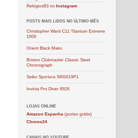
RelógiosB3 no
Instagram
POSTS MAIS LIDOS NO ÚLTIMO MÊS
Christopher Ward C11 Titanium Extreme
1000
Orient Black Mako
Briston Clubmaster Classic Steel
Chronograph
Seiko Sportura SRG019P1
Invicta Pro Diver 8926
LOJAS ONLINE
Amazon Espanha
(portes grátis)
Chrono24
CANAIS NO YOUTUBE