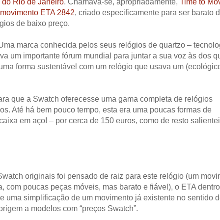
 do Rio de Janeiro
. Chamava-se, apropriadamente,
Time to Mo
movimento ETA 2842
, criado especificamente para ser barato 
ógios de baixo preço.
. Uma marca conhecida pelos seus relógios de quartzo – tecnolo
ava um importante fórum mundial para juntar a sua voz às dos q
ma forma sustentável com um relógio que usava um (ecológic
para que a Swatch oferecesse uma gama completa de relógios
s. Até há bem pouco tempo, esta era uma poucas formas de
aixa em aço! – por cerca de 150 euros, como de resto saliente
watch originais foi pensado de raiz para este relógio (um mov
, com poucas peças móveis, mas barato e fiável), o ETA dentr
e uma simplificação de um movimento já existente no sentido d
 origem a modelos com “preços Swatch”.