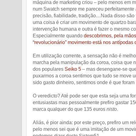
máquina de marketing criou – pelo menos em mi
num Swatch sempre me pareceu perfeitamente a
precisão, fiabilidade, tradição…Nada disso são
uma coisa é criar um movimento de quartzo bara
intervenção humana e outra é fazer o mesmo 
Especialmente quando
descobrimos, pela mãos
“revolucionário” movimento está nos antípodas
Em utilização corrente, a sensação não é melhor
marcha pela manipulação da coroa, coisa que 
dos populares
Seiko 5
– mas desengane-se quem 
puxarmos a coroa sentimos que tudo se move um
sido gasto dinheiro, sentimos onde é que for
O veredicto? Até pode ser que esta seja uma fo
entusiastas mas pessoalmente prefiro gastar 1
marca qualquer do que 135 euros
nisto
.
Aliás, é pior ainda: por este preço, prefiro u
pelo menos sei que é uma imitação de um movime
podemos dizer deste Sistem51.