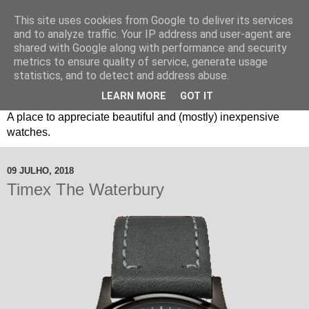
This site uses cookies from Google to deliver its services
and to analyze traffic. Your IP address and user-agent are
shared with Google along with performance and security
metrics to ensure quality of service, generate usage
statistics, and to detect and address abuse.
LEARN MORE
GOT IT
Um espaço sobre relógios "B3": Bons, Bonitos e Baratos. //
A place to appreciate beautiful and (mostly) inexpensive
watches.
09 JULHO, 2018
Timex The Waterbury