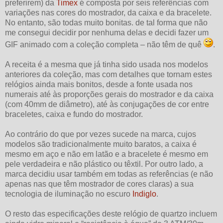
preferirem) da
Timex
é composta por seis referências com
variações nas cores do mostrador, da caixa e da bracelete.
No entanto, são todas muito bonitas. de tal forma que não
me consegui decidir por nenhuma delas e decidi fazer um
GIF animado com a coleção completa – não têm de quê
.
A receita é a mesma que já tinha sido usada nos modelos
anteriores da coleção, mas com detalhes que tornam estes
relógios ainda mais bonitos, desde a fonte usada nos
numerais até às proporções gerais do mostrador e da caixa
(com 40mm de diâmetro), até às conjugações de cor entre
braceletes, caixa e fundo do mostrador.
Ao contrário do que por vezes sucede na marca, cujos
modelos são tradicionalmente muito baratos, a caixa é
mesmo em aço e não em latão e a bracelete é mesmo em
pele verdadeira e não plástico ou têxtil. Por outro lado, a
marca decidiu usar também em todas as referências (e não
apenas nas que têm mostrador de cores claras) a sua
tecnologia de iluminação no escuro
Indiglo
.
O resto das especificações deste relógio de quartzo incluem