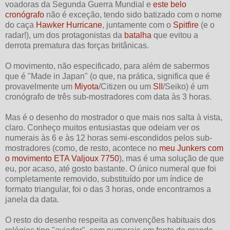
voadoras da Segunda Guerra Mundial e
este belo
cronógrafo
não é exceção, tendo sido batizado com o nome
do caça
Hawker Hurricane
, juntamente com o
Spitfire
(e o
radar!), um dos protagonistas da
batalha
que evitou a
derrota prematura das forças britânicas.
O movimento, não especificado, para além de sabermos
que é "Made in Japan" (o que, na prática, significa que é
provavelmente um
Miyota
/Citizen ou um
SII
/Seiko) é um
cronógrafo de três sub-mostradores com data às 3 horas.
Mas é o desenho do mostrador o que mais nos salta à vista,
claro. Conheço muitos entusiastas que odeiam ver os
numerais às 6 e às 12 horas semi-escondidos pelos sub-
mostradores (como, de resto, acontece no
meu Junkers com
o movimento ETA Valjoux 7750
), mas é uma solução de que
eu, por acaso, até gosto bastante. O único numeral que foi
completamente removido, substituído por um índice de
formato triangular, foi o das 3 horas, onde encontramos a
janela da data.
O resto do desenho respeita as convenções habituais dos