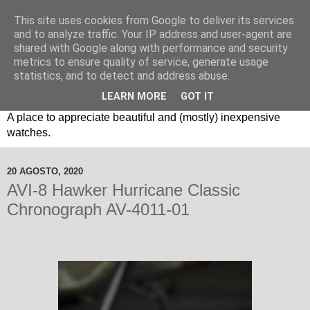
This site uses cookies from Google to deliver its services
and to analyze traffic. Your IP address and user-agent are
shared with Google along with performance and security
metrics to ensure quality of service, generate usage
statistics, and to detect and address abuse.
LEARN MORE
GOT IT
Um espaço sobre relógios "B3": Bons, Bonitos e Baratos. //
A place to appreciate beautiful and (mostly) inexpensive
watches.
20 AGOSTO, 2020
AVI-8 Hawker Hurricane Classic
Chronograph AV-4011-01