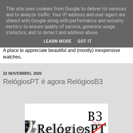
This site uses cookies from Google to deliver its services
and to analyze traffic. Your IP address and user-agent are
shared with Google along with performance and security
metrics to ensure quality of service, generate usage
statistics, and to detect and address abuse.
LEARN MORE
GOT IT
Um espaço sobre relógios "B3": Bons, Bonitos e Baratos. //
A place to appreciate beautiful and (mostly) inexpensive
watches.
22 NOVEMBRO, 2020
RelógiosPT é agora RelógiosB3