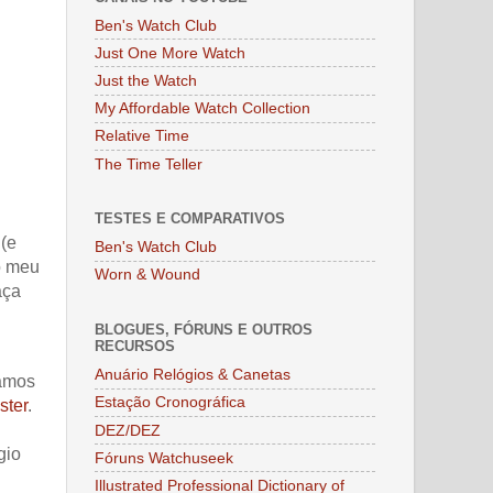
Ben's Watch Club
Just One More Watch
Just the Watch
My Affordable Watch Collection
Relative Time
The Time Teller
TESTES E COMPARATIVOS
 (e
Ben's Watch Club
o meu
Worn & Wound
aça
BLOGUES, FÓRUNS E OUTROS
RECURSOS
Anuário Relógios & Canetas
hamos
Estação Cronográfica
ster
.
DEZ/DEZ
gio
Fóruns Watchuseek
Illustrated Professional Dictionary of