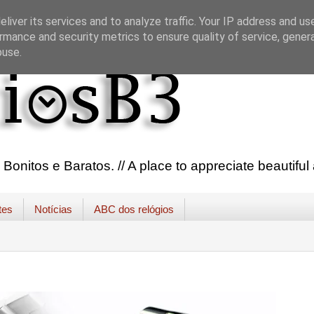
liver its services and to analyze traffic. Your IP address and us
rmance and security metrics to ensure quality of service, gene
buse.
onitos e Baratos. // A place to appreciate beautifu
tes
Notícias
ABC dos relógios