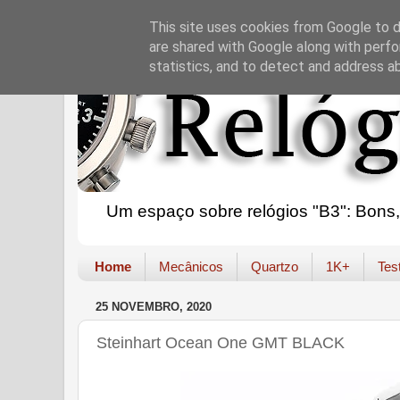
This site uses cookies from Google to de
are shared with Google along with perfo
statistics, and to detect and address a
Um espaço sobre relógios "B3": Bons, B
Home
Mecânicos
Quartzo
1K+
Tes
25 NOVEMBRO, 2020
Steinhart Ocean One GMT BLACK