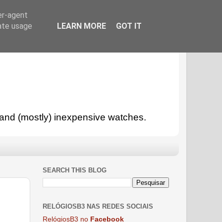
er-agent
rate usage
LEARN MORE
GOT IT
l and (mostly) inexpensive watches.
SEARCH THIS BLOG
RELÓGIOSB3 NAS REDES SOCIAIS
RelógiosB3 no
Facebook