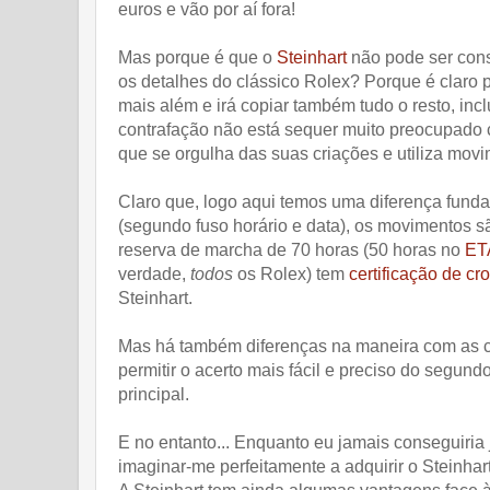
euros e vão por aí fora!
Mas porque é que o
Steinhart
não pode ser cons
os detalhes do clássico Rolex? Porque é claro p
mais além e irá copiar também tudo o resto, incl
contrafação não está sequer muito preocupado 
que se orgulha das suas criações e utiliza mov
Claro que, logo aqui temos uma diferença fun
(segundo fuso horário e data), os movimentos sã
reserva de marcha de 70 horas (50 horas no
ET
verdade,
todos
os Rolex) tem
certificação de c
Steinhart.
Mas há também diferenças na maneira com as 
permitir o acerto mais fácil e preciso do segun
principal.
E no entanto... Enquanto eu jamais conseguiria 
imaginar-me perfeitamente a adquirir o Steinha