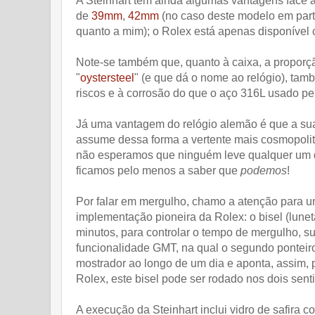
A Steinhart tem ainda algumas vantagens face à
de
39mm
,
42mm
(no caso deste modelo em part
quanto a mim); o Rolex está apenas disponível
Note-se também que, quanto à caixa, a proporçã
"
oystersteel
" (e que dá o nome ao relógio), tam
riscos e à corrosão do que o aço 316L usado pela
Já uma vantagem do relógio alemão é que a sua 
assume dessa forma a vertente mais cosmopolita
não esperamos que ninguém leve qualquer um de
ficamos pelo menos a saber que
podemos
!
Por falar em mergulho, chamo a atenção para um
implementação pioneira da Rolex: o bisel (lun
minutos, para controlar o tempo de mergulho, s
funcionalidade GMT, na qual o segundo ponteir
mostrador ao longo de um dia e aponta, assim, p
Rolex, este bisel pode ser rodado nos dois senti
A execução da Steinhart inclui vidro de safira co