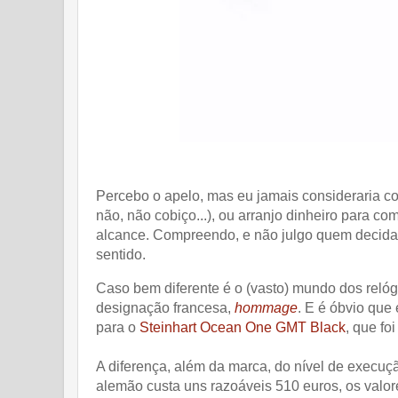
Percebo o apelo, mas eu jamais consideraria c
não, não cobiço...), ou arranjo dinheiro para co
alcance. Compreendo, e não julgo quem decida 
sentido.
Caso bem diferente é o (vasto) mundo dos reló
designação francesa,
hommage
. E é óbvio qu
para o
Steinhart Ocean One GMT Black
, que fo
A diferença, além da marca, do nível de execuç
alemão custa uns razoáveis 510 euros, os val