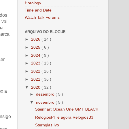
Horology
Time and Date
odos
Watch Talk Forums
 vai
ma
ARQUIVO DO BLOGUE
marca
►
2026
( 14 )
►
2025
( 6 )
►
2024
( 9 )
cer
►
2023
( 13 )
►
2022
( 26 )
►
2021
( 36 )
▼
2020
( 32 )
ex a
►
dezembro
( 5 )
▼
novembro
( 5 )
Steinhart Ocean One GMT BLACK
onsigo
RelógiosPT é agora RelógiosB3
Sternglas Ivo