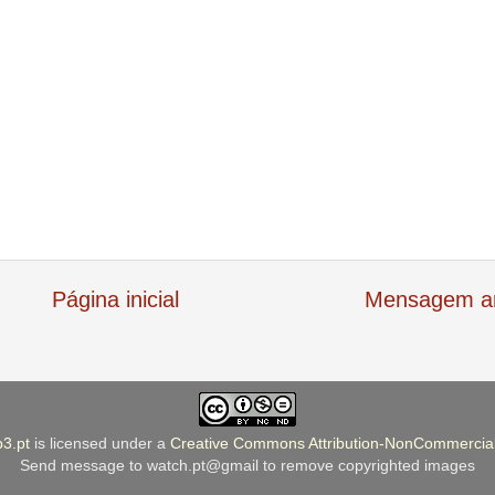
Página inicial
Mensagem an
b3.pt
is licensed under a
Creative Commons Attribution-NonCommercial
Send message to watch.pt@gmail to remove copyrighted images