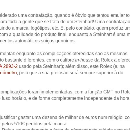
iderado uma contrafação, quando é óbvio que tentou emular t
ara toda a gente que se trata de um Steinhart! Uma contrafação
uindo a marca, logótipos, etc. E, pelo contrário, quem produz u
com a qualidade do produto final, enquanto a Steinhart é uma 
imentos automáticos suíços genuínos.
damental: enquanto as complicações oferecidas são as mesmas
o bastante diferentes, com o calibre
in-house
da Rolex a ofere
A 2893-2
usado pela Steinhart); além disso, este Rolex (e, na
ronómetro
, pelo que a sua precisão será sempre superior à do
complicações foram implementadas, com a função GMT no Rol
do fuso horário, e de forma completamente independente da hora
justificar gastar uma dezena de milhar de euros num relógio, c
rt pelos 510€ pedidos pela marca.