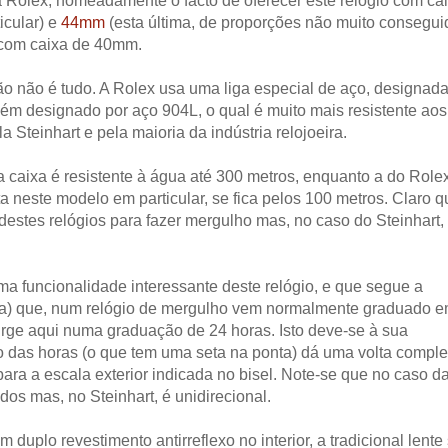
 Rolex, nomeadamente o facto de oferecer este relógio com ca
icular) e
44mm
(esta última, de proporções não muito consegui
 com caixa de 40mm.
o não é tudo. A Rolex usa uma liga especial de aço, designad
bém designado por aço 904L, o qual é muito mais resistente aos
 Steinhart e pela maioria da indústria relojoeira.
caixa é resistente à água até 300 metros, enquanto a do Role
 neste modelo em particular, se fica pelos 100 metros. Claro q
stes relógios para fazer mergulho mas, no caso do Steinhart,
a funcionalidade interessante deste relógio, e que segue a
eta) que, num relógio de mergulho vem normalmente graduado 
urge aqui numa graduação de 24 horas. Isto deve-se à sua
o das horas (o que tem uma seta na ponta) dá uma volta comple
ara a escala exterior indicada no bisel. Note-se que no caso d
dos mas, no Steinhart, é unidirecional.
m duplo revestimento antirreflexo no interior, a tradicional lente