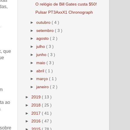
ixas
O relógio de Bill Gates custa $50!
das,
Pulsar PT3AxxX1 Chronograph
►
outubro
( 4 )
a
►
setembro
( 3 )
►
agosto
( 2 )
►
julho
( 3 )
x, que
►
junho
( 3 )
ue
►
maio
( 3 )
►
abril
( 1 )
►
março
( 1 )
►
janeiro
( 2 )
em
►
2019
( 13 )
ta ao
►
2018
( 25 )
a
►
2017
( 41 )
►
2016
( 47 )
 sobre
►
2015
( 78 )