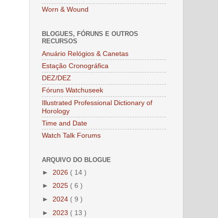
Worn & Wound
BLOGUES, FÓRUNS E OUTROS
RECURSOS
Anuário Relógios & Canetas
Estação Cronográfica
DEZ/DEZ
Fóruns Watchuseek
Illustrated Professional Dictionary of
Horology
Time and Date
Watch Talk Forums
ARQUIVO DO BLOGUE
►
2026
( 14 )
►
2025
( 6 )
►
2024
( 9 )
►
2023
( 13 )