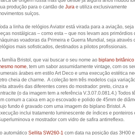
arca de origem russa mas que desde já alguns anos mudou to
ua produção para o cantão de
Jura
e utiliza exclusivamente
ovimentos suíços.
oda a linha de relógios Aviator está virada para a aviação, sej
eças nostálgicas – como esta – que nos levam aos primórdios 
áquinas voadoras da Primeira e Guerra Mundial, seja através 
elógios mais sofisticados, destinados a pilotos profissionais.
 família Bristol, que vai buscar o seu nome ao
biplano britânico
mesmo nome
, tem um sabor assumidamente vintage, com os se
umerais árabes em estilo Art Deco e uma execução estética ne
etro cheia de charme. A coleção tem três modelos cuja variaçã
eita através das diferentes cores do mostrador: preto, cinza e
ntracite (o da imagem tem a referência V.3.07.0.081.4.) Todos 
m comum a caixa em aço escovado e polido de 45mm de diâm
ujo fundo é gravado com uma imagem do biplano Bristol. A
xecução inclui tratamento luminescente de índices e ponteiros
uperluminova e mostrador com vidro de safira antirreflexo.
co automático
Sellita SW260-1
com data na posição das 3H00 e