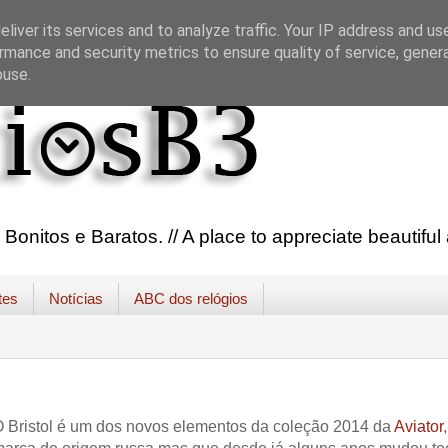
liver its services and to analyze traffic. Your IP address and us
rmance and security metrics to ensure quality of service, gene
buse.
onitos e Baratos. // A place to appreciate beautifu
tes
Notícias
ABC dos relógios
 Bristol é um dos novos elementos da coleção 2014 da
Aviator