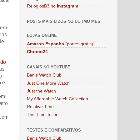
da a
RelógiosB3 no
Instagram
POSTS MAIS LIDOS NO ÚLTIMO MÊS
a em
das
LOJAS ONLINE
de
Amazon Espanha
(portes grátis)
Chrono24
 do
CANAIS NO YOUTUBE
us
Ben's Watch Club
o-
o é
Just One More Watch
Just the Watch
têm
My Affordable Watch Collection
etro
Relative Time
The Time Teller
 com
TESTES E COMPARATIVOS
Ben's Watch Club