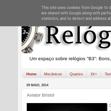
This site uses cookies from Google to de
are shared with Google along with perfo
statistics, and to detect and address a
Um espaço sobre relógios "B3": Bons, B
Home
Mecânicos
Quartzo
1K+
Tes
09 MAIO, 2014
Aviator Bristol
O