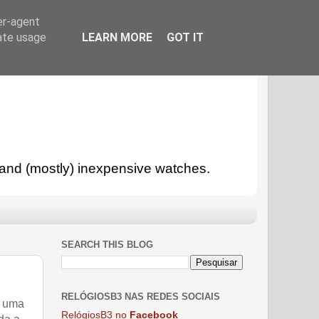
er-agent
rate usage
LEARN MORE
GOT IT
l and (mostly) inexpensive watches.
SEARCH THIS BLOG
RELÓGIOSB3 NAS REDES SOCIAIS
, uma
RelógiosB3 no
Facebook