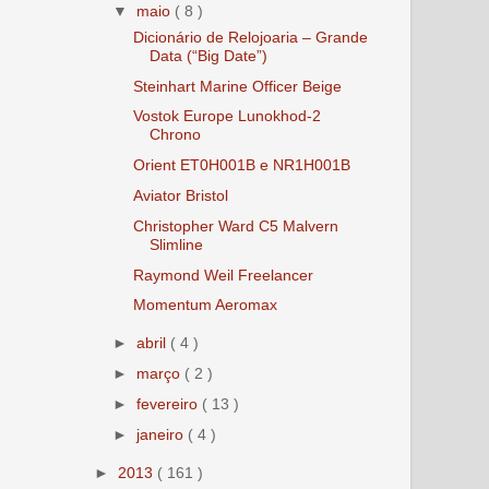
▼
maio
( 8 )
Dicionário de Relojoaria – Grande
Data (“Big Date”)
Steinhart Marine Officer Beige
Vostok Europe Lunokhod-2
Chrono
Orient ET0H001B e NR1H001B
Aviator Bristol
Christopher Ward C5 Malvern
Slimline
Raymond Weil Freelancer
Momentum Aeromax
►
abril
( 4 )
►
março
( 2 )
►
fevereiro
( 13 )
►
janeiro
( 4 )
►
2013
( 161 )