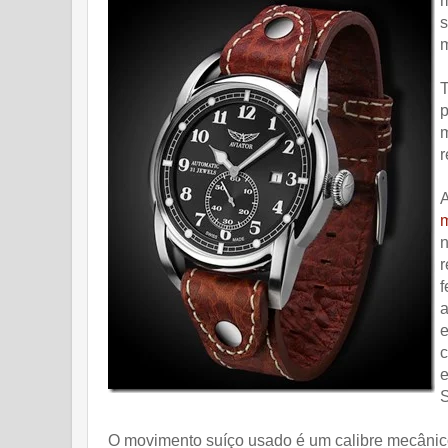
m
s
m
T
p
m
r
A
n
r
f
a
e
c
e
S
O movimento suíço usado é um calibre mecâni