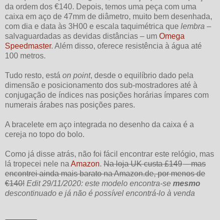
da ordem dos €140. Depois, temos uma peça com uma
caixa em aço de 47mm de diâmetro, muito bem desenhada,
com dia e data às 3H00 e escala taquimétrica que
lembra
–
salvaguardadas as devidas distâncias – um
Omega
Speedmaster
. Além disso, oferece resistência à água até
100 metros.
Tudo resto, está
on point
, desde o equilíbrio dado pela
dimensão e posicionamento dos sub-mostradores até à
conjugação de índices nas posições horárias ímpares com
numerais árabes nas posições pares.
A bracelete em aço integrada no desenho da caixa é a
cereja no topo do bolo.
Como já disse atrás, não foi fácil encontrar este relógio, mas
lá tropecei nele na
Amazon
.
Na loja UK custa £149
– mas
encontrei ainda mais barato na Amazon.de, por menos de
€140!
Edit 29/11/2020: este modelo encontra-se
mesmo
descontinuado e já não é possível encontrá-lo à venda