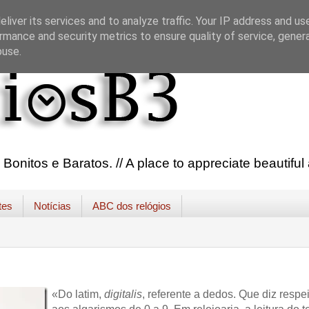
liver its services and to analyze traffic. Your IP address and us
rmance and security metrics to ensure quality of service, gene
buse.
onitos e Baratos. // A place to appreciate beautifu
tes
Notícias
ABC dos relógios
«Do latim,
digitalis
, referente a dedos. Que diz respe