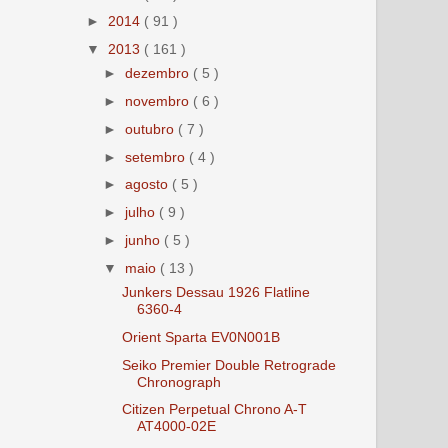
►
2014
( 91 )
▼
2013
( 161 )
►
dezembro
( 5 )
►
novembro
( 6 )
►
outubro
( 7 )
►
setembro
( 4 )
►
agosto
( 5 )
►
julho
( 9 )
►
junho
( 5 )
▼
maio
( 13 )
Junkers Dessau 1926 Flatline
6360-4
Orient Sparta EV0N001B
Seiko Premier Double Retrograde
Chronograph
Citizen Perpetual Chrono A-T
AT4000-02E