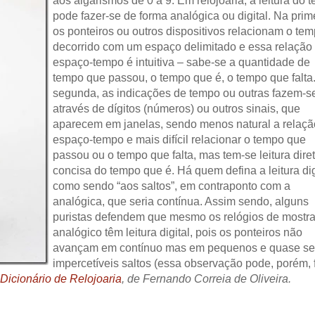
aos algarismos de 0 a 9. Em relojoaria, a leitura do 
pode fazer-se de forma analógica ou digital. Na prime
os ponteiros ou outros dispositivos relacionam o te
decorrido com um espaço delimitado e essa relação
espaço-tempo é intuitiva – sabe-se a quantidade de
tempo que passou, o tempo que é, o tempo que falta
segunda, as indicações de tempo ou outras fazem-s
através de dígitos (números) ou outros sinais, que
aparecem em janelas, sendo menos natural a relaçã
espaço-tempo e mais difícil relacionar o tempo que
passou ou o tempo que falta, mas tem-se leitura dire
concisa do tempo que é. Há quem defina a leitura dig
como sendo “aos saltos”, em contraponto com a
analógica, que seria contínua. Assim sendo, alguns
puristas defendem que mesmo os relógios de mostr
analógico têm leitura digital, pois os ponteiros não
avançam em contínuo mas em pequenos e quase s
impercetíveis saltos (essa observação pode, porém, 
Dicionário de Relojoaria
, de Fernando Correia de Oliveira.