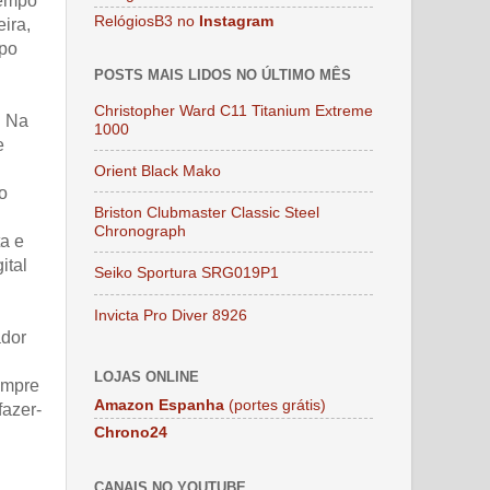
tempo
RelógiosB3 no
Instagram
ira,
mpo
POSTS MAIS LIDOS NO ÚLTIMO MÊS
Christopher Ward C11 Titanium Extreme
. Na
1000
e
Orient Black Mako
o
Briston Clubmaster Classic Steel
Chronograph
ta e
ital
Seiko Sportura SRG019P1
Invicta Pro Diver 8926
ador
LOJAS ONLINE
empre
Amazon Espanha
(portes grátis)
fazer-
Chrono24
CANAIS NO YOUTUBE