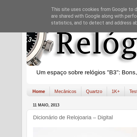
This site uses cookies from Google to de
are shared with Google along with perfo
statistics, and to detect and address a
Um espaço sobre relógios "B3": Bons, B
Home
Mecânicos
Quartzo
1K+
Tes
11 MAIO, 2013
Dicionário de Relojoaria – Digital