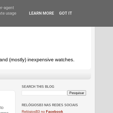
er-agent
rate usage
LEARN MORE
GOT IT
l and (mostly) inexpensive watches.
SEARCH THIS BLOG
RELÓGIOSB3 NAS REDES SOCIAIS
ito
RelógiosB3 no
Facebook