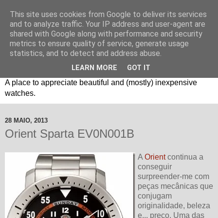
This site uses cookies from Google to deliver its services
and to analyze traffic. Your IP address and user-agent are
shared with Google along with performance and security
metrics to ensure quality of service, generate usage
statistics, and to detect and address abuse.
LEARN MORE
GOT IT
Um espaço sobre relógios "B3": Bons, Bonitos e Baratos. //
A place to appreciate beautiful and (mostly) inexpensive
watches.
28 MAIO, 2013
Orient Sparta EV0N001B
A
Orient
continua a
conseguir
surpreender-me com
peças mecânicas que
conjugam
originalidade, beleza
e... preço. Uma das