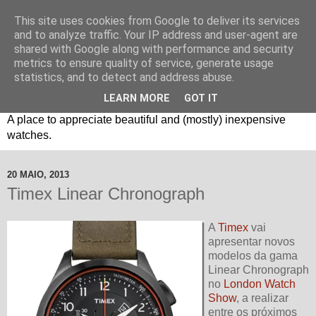
This site uses cookies from Google to deliver its services
and to analyze traffic. Your IP address and user-agent are
shared with Google along with performance and security
metrics to ensure quality of service, generate usage
statistics, and to detect and address abuse.
LEARN MORE
GOT IT
Um espaço sobre relógios "B3": Bons, Bonitos e Baratos. //
A place to appreciate beautiful and (mostly) inexpensive
watches.
20 MAIO, 2013
Timex Linear Chronograph
A
Timex
vai
apresentar novos
modelos da gama
Linear Chronograph
no
London Watch
Show
, a realizar
entre os próximos