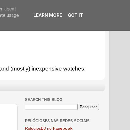
er-agent
rate usage
LEARN MORE
GOT IT
l and (mostly) inexpensive watches.
SEARCH THIS BLOG
RELÓGIOSB3 NAS REDES SOCIAIS
RelógiosB3 no
Facebook