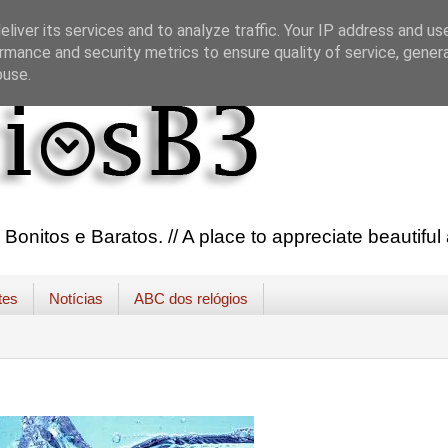
liver its services and to analyze traffic. Your IP address and us
rmance and security metrics to ensure quality of service, gene
buse.
onitos e Baratos. // A place to appreciate beautifu
tes
Notícias
ABC dos relógios