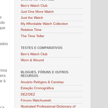
Ben's Watch Club
Just One More Watch
e
Just the Watch
ido
My Affordable Watch Collection
 que
Relative Time
The Time Teller
hados
TESTES E COMPARATIVOS
Ben's Watch Club
Worn & Wound
rova
BLOGUES, FÓRUNS E OUTROS
mera
RECURSOS
ar à
Anuário Relógios & Canetas
Estação Cronográfica
DEZ/DEZ
Fóruns Watchuseek
Illustrated Professional Dictionary of
ca,