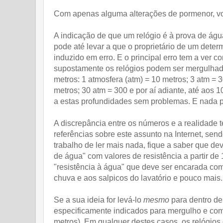
Com apenas alguma alterações de pormenor, volt
A indicação de que um relógio é à prova de águ
pode até levar a que o proprietário de um deter
induzido em erro. E o principal erro tem a ver 
supostamente os relógios podem ser mergulhad
metros: 1 atmosfera (atm) = 10 metros; 3 atm = 
metros; 30 atm = 300 e por aí adiante, até aos
a estas profundidades sem problemas. E nada po
A discrepância entre os números e a realidade 
referências sobre este assunto na Internet, se
trabalho de ler mais nada, fique a saber que d
de água" com valores de resistência a partir de
"resistência à água" que deve ser encarada com 
chuva e aos salpicos do lavatório e pouco mais.
Se a sua ideia for levá-lo
mesmo
para dentro de
especificamente indicados para mergulho e com 
metros). Em qualquer destes casos, os relógios