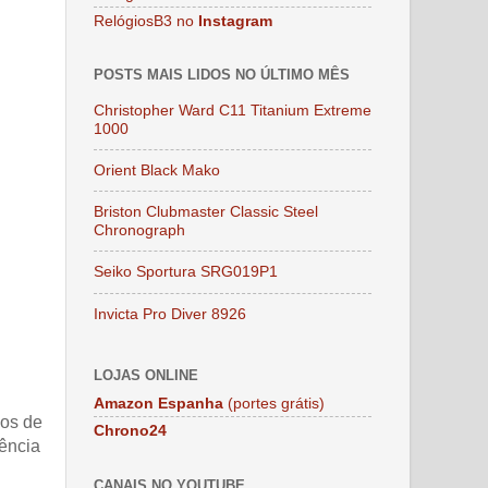
RelógiosB3 no
Instagram
POSTS MAIS LIDOS NO ÚLTIMO MÊS
Christopher Ward C11 Titanium Extreme
1000
Orient Black Mako
Briston Clubmaster Classic Steel
Chronograph
Seiko Sportura SRG019P1
Invicta Pro Diver 8926
LOJAS ONLINE
Amazon Espanha
(portes grátis)
mos de
Chrono24
tência
CANAIS NO YOUTUBE