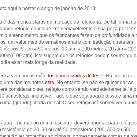
o aqui a postar o artigo de janeiro de 2013:
a é das menos claras no mercado da relojoaria. De tal forma qu
minado relógio danifique irremediavelmente a sua peça por ter s
com o entendimento que os fabricantes fazem da profundidade a
os, um valor medido em atmosferas e com tradução direta em
30 metros; 5 atm = 50 metros; 10 atm = 100 metros, 20 atm = 200
 1000m (100 atm). Isto sugere que os relógios podem ser mergul
dia estar mais longe da realidade.
tem a ver com os
métodos normalizados de teste
. Há imensas
ndo uma das melhores
esta
. No entanto, se não se quiser dar ao
everá considerar o seu relógio como sendo verdadeiramente "à p
 10 atmosferas, inclusive. Tudo o que seja abaixo disso é uma 
uma (grande) pitada de sal. O seu relógio irá sobreviver a and
 água – no mar ou numa piscina – deverá apontar para relógios
resistência de 20, 30 ou até 50 atmosferas (200, 300 ou 500
 deverão ter proteções adicionais, nomeadamente coroas de ros