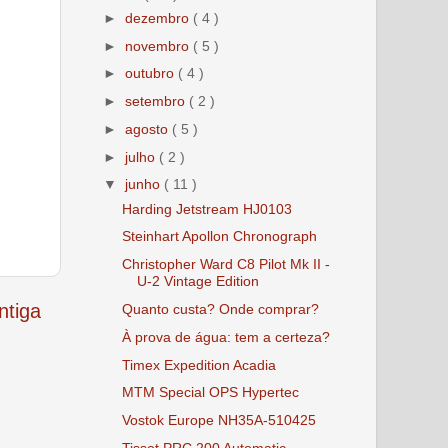
►
dezembro
( 4 )
►
novembro
( 5 )
►
outubro
( 4 )
►
setembro
( 2 )
►
agosto
( 5 )
►
julho
( 2 )
▼
junho
( 11 )
Harding Jetstream HJ0103
Steinhart Apollon Chronograph
Christopher Ward C8 Pilot Mk II -
U-2 Vintage Edition
tiga
Quanto custa? Onde comprar?
À prova de água: tem a certeza?
Timex Expedition Acadia
MTM Special OPS Hypertec
Vostok Europe NH35A-510425
Tissot PRC 200 Automatic