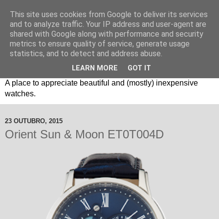
This site uses cookies from Google to deliver its services
and to analyze traffic. Your IP address and user-agent are
shared with Google along with performance and security
metrics to ensure quality of service, generate usage
statistics, and to detect and address abuse.
LEARN MORE
GOT IT
Um espaço sobre relógios "B3": Bons, Bonitos e Baratos. //
A place to appreciate beautiful and (mostly) inexpensive
watches.
23 OUTUBRO, 2015
Orient Sun & Moon ET0T004D