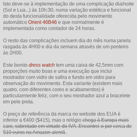
Isto deve-se à implementação de uma complicação dia/noite
(Sol e Lua...) às 10h:30, numa variação estética e funcional
do desta funcionalidade oferecida pelo movimento
automático
Orient 46B46
e que normalmente é
implementada como contador de 24 horas.
O resto das complicações incluem dia do mês numa janela
rasgada às 4H00 e dia da semana através de um ponteiro
às 2H00.
Este bonito
dress watch
tem uma caixa de 42,5mm com
proporções muito boas e uma execução que inclui
mostrador com vidro de safira e fundo em vidro para
observação do movimento. Esta variante (existem mais
quatro, com diferentes cores e acabamentos) é
particularmente feliz, com o seu mostrador azul a bracelete
em pele preta.
O preço de referência da marca no website dos EUA é
inferior a €400 ($415), mas o relógio
chega à Europa mais
caro, sobretudo em virtude do IVA. Encontrei-o por cerca de
510 euros na Amazon alemã
.