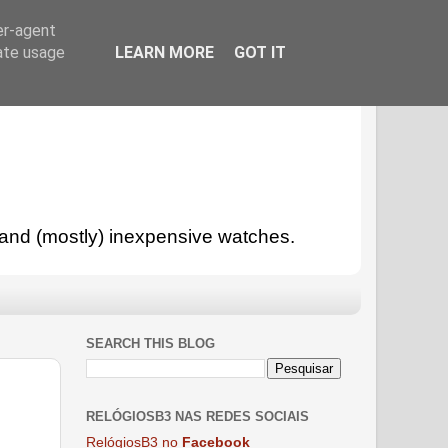
er-agent
rate usage
LEARN MORE
GOT IT
l and (mostly) inexpensive watches.
SEARCH THIS BLOG
RELÓGIOSB3 NAS REDES SOCIAIS
RelógiosB3 no
Facebook