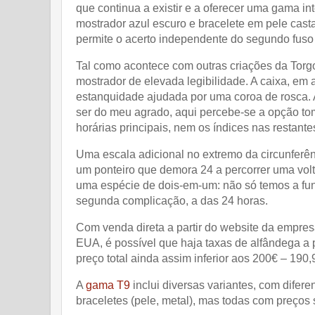
que continua a existir e a oferecer uma gama in
mostrador azul escuro e bracelete em pele ca
permite o acerto independente do segundo fuso 
Tal como acontece com outras criações da To
mostrador de elevada legibilidade. A caixa, em
estanquidade ajudada por uma coroa de rosca. 
ser do meu agrado, aqui percebe-se a opção to
horárias principais, nem os índices nas restante
Uma escala adicional no extremo da circunferên
um ponteiro que demora 24 a percorrer uma vol
uma espécie de dois-em-um: não só temos a fun
segunda complicação, a das 24 horas.
Com venda direta a partir do website da empres
EUA, é possível que haja taxas de alfândega a
preço total ainda assim inferior aos 200€ – 190,
A
gama T9
inclui diversas variantes, com difer
braceletes (pele, metal), mas todas com preços