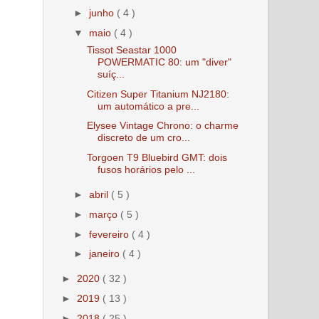
►
junho
( 4 )
▼
maio
( 4 )
Tissot Seastar 1000
POWERMATIC 80: um "diver"
suíç...
Citizen Super Titanium NJ2180:
um automático a pre...
Elysee Vintage Chrono: o charme
discreto de um cro...
Torgoen T9 Bluebird GMT: dois
fusos horários pelo ...
►
abril
( 5 )
►
março
( 5 )
►
fevereiro
( 4 )
►
janeiro
( 4 )
►
2020
( 32 )
►
2019
( 13 )
►
2018
( 25 )