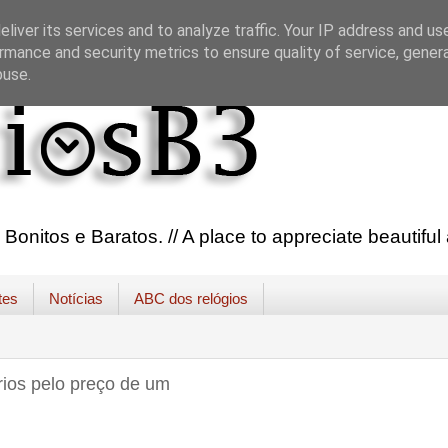
liver its services and to analyze traffic. Your IP address and us
rmance and security metrics to ensure quality of service, gene
buse.
onitos e Baratos. // A place to appreciate beautifu
tes
Notícias
ABC dos relógios
rios pelo preço de um