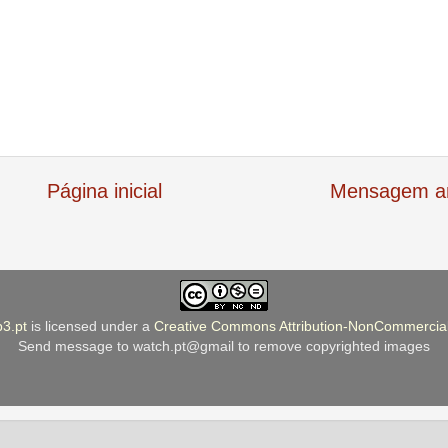
Página inicial
Mensagem an
b3.pt
is licensed under a
Creative Commons Attribution-NonCommercial
Send message to watch.pt@gmail to remove copyrighted images