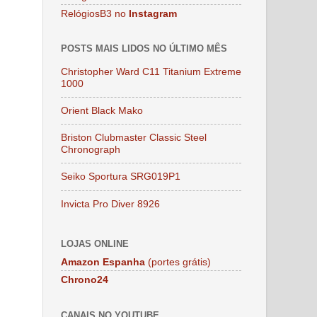
RelógiosB3 no
Instagram
POSTS MAIS LIDOS NO ÚLTIMO MÊS
Christopher Ward C11 Titanium Extreme
1000
Orient Black Mako
Briston Clubmaster Classic Steel
Chronograph
Seiko Sportura SRG019P1
Invicta Pro Diver 8926
LOJAS ONLINE
Amazon Espanha
(portes grátis)
Chrono24
CANAIS NO YOUTUBE