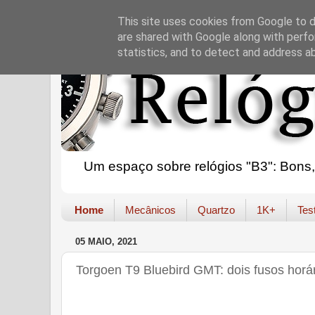
This site uses cookies from Google to de
are shared with Google along with perfo
statistics, and to detect and address a
Um espaço sobre relógios "B3": Bons, B
Home
Mecânicos
Quartzo
1K+
Tes
05 MAIO, 2021
Torgoen T9 Bluebird GMT: dois fusos horá