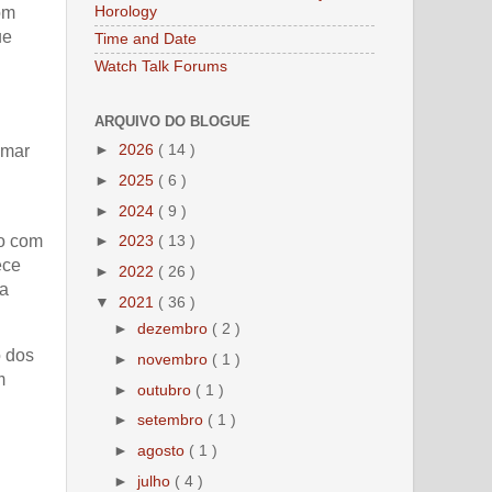
Horology
om
ue
Time and Date
Watch Talk Forums
ARQUIVO DO BLOGUE
►
2026
( 14 )
umar
►
2025
( 6 )
►
2024
( 9 )
io com
►
2023
( 13 )
ece
►
2022
( 26 )
ma
▼
2021
( 36 )
►
dezembro
( 2 )
o dos
►
novembro
( 1 )
m
►
outubro
( 1 )
►
setembro
( 1 )
►
agosto
( 1 )
►
julho
( 4 )