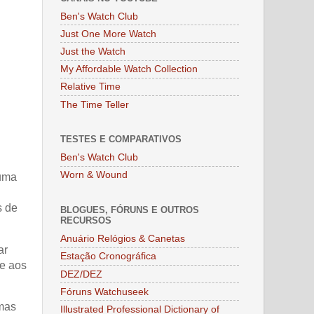
Ben's Watch Club
Just One More Watch
Just the Watch
My Affordable Watch Collection
Relative Time
The Time Teller
TESTES E COMPARATIVOS
Ben's Watch Club
Worn & Wound
 uma
s de
BLOGUES, FÓRUNS E OUTROS
RECURSOS
Anuário Relógios & Canetas
ar
Estação Cronográfica
me aos
DEZ/DEZ
Fóruns Watchuseek
 mas
Illustrated Professional Dictionary of