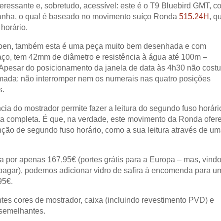
teressante e, sobretudo, acessível: este é o T9 Bluebird GMT, c
stanha, o qual é baseado no movimento suíço Ronda
515.24H
, q
horário.
rgoen, também esta é uma peça muito bem desenhada e com
 aço, tem 42mm de diâmetro e resistência à água até 100m –
Apesar do posicionamento da janela de data às 4h30 não cost
mada: não interromper nem os numerais nas quatro posições
s.
cia do mostrador permite fazer a leitura do segundo fuso horár
ta completa. É que, na verdade, este movimento da Ronda ofer
ção de segundo fuso horário, como a sua leitura através de u
a por apenas 167,95€ (portes grátis para a Europa – mas, vind
 pagar), podemos adicionar vidro de safira à encomenda para u
95€.
entes cores de mostrador, caixa (incluindo revestimento PVD) e
 semelhantes.