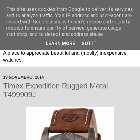
This site uses cookies from Google to deliver its services
and to analyze traffic. Your IP address and user-agent are
shared with Google along with performance and security
metrics to ensure quality of service, generate usage
statistics, and to detect and address abuse.
LEARN MORE
GOT IT
Um espaço sobre relógios "B3": Bons, Bonitos e Baratos. //
A place to appreciate beautiful and (mostly) inexpensive
watches.
19 NOVEMBRO, 2014
Timex Expedition Rugged Metal
T499909J