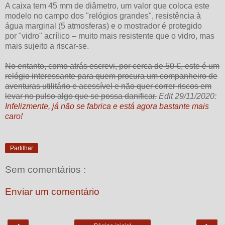
A caixa tem 45 mm de diâmetro, um valor que coloca este
modelo no campo dos "relógios grandes", resistência à
água marginal (5 atmosferas) e o mostrador é protegido
por "vidro" acrílico – muito mais resistente que o vidro, mas
mais sujeito a riscar-se.
No entanto, como atrás escrevi, por cerca de 50 €, este é um
relógio interessante para quem procura um companheiro de
aventuras utilitário e acessível e não quer correr riscos em
levar no pulso algo que se possa danificar.
Edit 29/11/2020:
Infelizmente, já não se fabrica e está agora bastante mais
caro!
Partilhar
Sem comentários :
Enviar um comentário