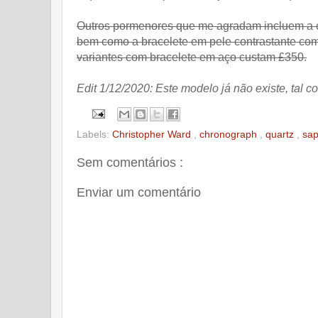
Outros pormenores que me agradam incluem a c
bem como a bracelete em pele contrastante com a 
variantes com bracelete em aço custam £350.
Edit 1/12/2020: Este modelo já não existe, ta
Labels:
Christopher Ward
,
chronograph
,
quartz
,
sap
Sem comentários :
Enviar um comentário