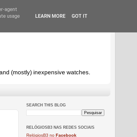
er-agent
rate usage
LEARN MORE
GOT IT
l and (mostly) inexpensive watches.
SEARCH THIS BLOG
RELÓGIOSB3 NAS REDES SOCIAIS
RelógiosB3 no
Facebook