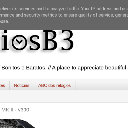
liver its services and to analyze traffic. Your IP address and us
rmance and security metrics to ensure quality of service, gene
buse.
onitos e Baratos. // A place to appreciate beautifu
tes
Notícias
ABC dos relógios
MK II - v390