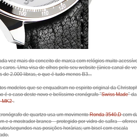
cada vez mais do conceito de marca com relógios muito acessíve
s caros. Uma visa de olhos pelo seu website (único canal de v
s de 2.000 libras, o que é tudo menos B3...
os modelos que se enquadram no espirito original da Christop
o é o caso deste novo e belíssimo cronógrafo "
Swiss Made
" da
0-MK2
.
 cronógrafo de quartzo usa um movimento
Ronda 3540.D
com da
 e o mostrador branco – protegido por vidro de safira – ofere
nutos/segundos nas posições horárias; um bisel com escala
rado.