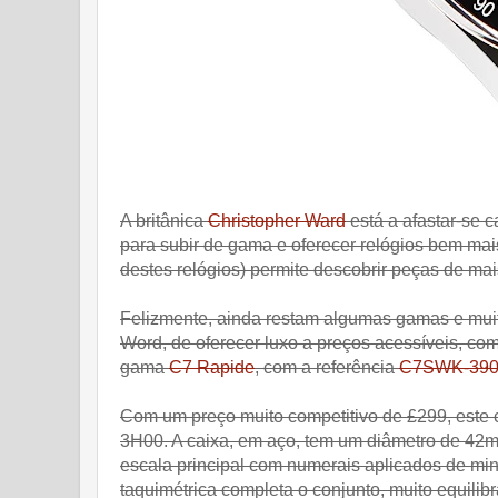
A britânica
Christopher Ward
está a afastar-se 
para subir de gama e oferecer relógios bem mai
destes relógios) permite descobrir peças de mai
Felizmente, ainda restam algumas gamas e muit
Word, de oferecer luxo a preços acessíveis, com
gama
C7 Rapide
, com a referência
C7SWK-39
Com um preço muito competitivo de £299, este
3H00. A caixa, em aço, tem um diâmetro de 42mm
escala principal com numerais aplicados de mi
taquimétrica completa o conjunto, muito equilib