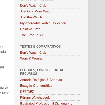
Ben's Watch Club
Just One More Watch
Just the Watch
My Affordable Watch Collection
Relative Time
The Time Teller
is,
TESTES E COMPARATIVOS
enda
Ben's Watch Club
Worn & Wound
her
BLOGUES, FÓRUNS E OUTROS
RECURSOS
Anuário Relógios & Canetas
Estação Cronográfica
ta às
DEZ/DEZ
ce uma
Fóruns Watchuseek
Illustrated Professional Dictionary of