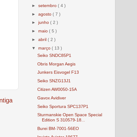
►
setembro
( 4 )
►
agosto
( 7 )
►
junho
( 2 )
►
maio
( 5 )
►
abril
( 2 )
▼
março
( 13 )
Seiko SNDC85P1
Obris Morgan Aegis
Junkers Eisvogel F13
Seiko SNZG13J1
Citizen AW0050-15A
Gavox Avidiver
tiga
Seiko Sportura SPC137P1
Sturmanskie Open Space Special
Edition S 310579-18...
Burei BM-7001-56EO
Invicta Aviator 19677