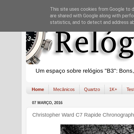
This site uses cookies from Google to de
are shared with Google along with perfo
statistics, and to detect and address a
Um espaço sobre relógios "B3": Bons, B
Home
Mecânicos
Quartzo
1K+
Tes
07 MARÇO, 2016
Christopher Ward C7 Rapide Chronograph 