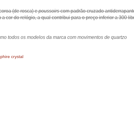
oroa (de rosca) e
poussoirs
com padrão cruzado antiderrapant
cor do relógio, a qual contribui para o preço inferior a 300 lib
l como todos os modelos da marca com movimentos de quartzo
phire crystal