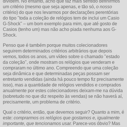
dividem. No entanto, acho que faz mais sentido definirmos
um critério (mesmo que seja apenas, e tão só,
o nosso
critério) do que nos levarmos por declarações perentórias
do tipo "toda a coleção de relógios tem de inclui um Casio
G-Shock" – um bom exemplo para mim, que até gosto de
Casios (tenho um) mas não acho piada nenhuma aos G-
Shock.
Penso que é também porque muitos colecionadores
seguirem determinados critérios arbitrários que depois
vemos, todos os anos, um vídeo sobre o chamado "estado
da coleção", onde mostram os relógios que venderam e
compraram no último ano. Compreendo que uma coleção
seja dinâmica e que determinadas peças possam ser
entretanto vendidas (ainda há pouco tempo fiz precisamente
isso), mas a quantidade de relógios vendidos e comprados
anualmente por estes colecionadores deixam-me na dúvida
(sobretudo no que diz respeito às vendas) se não haverá aí,
precisamente, um problema de critério.
Qual o critério, então, que devemos seguir? Quanto a mim, é
este:
comprarmos os relógios que gostamos e, igualmente
importante, que tencionamos usar.
Parece-vos óbvio? Mas