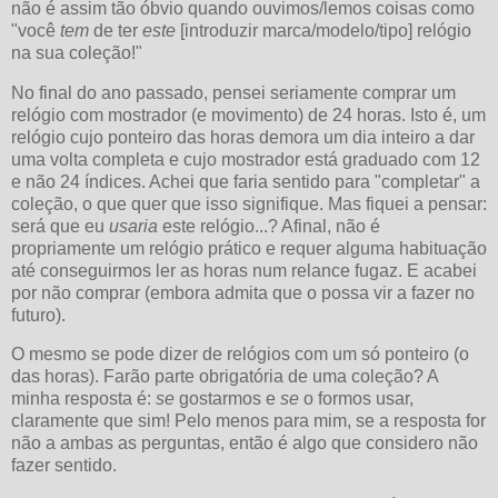
não é assim tão óbvio quando ouvimos/lemos coisas como
"você
tem
de ter
este
[introduzir marca/modelo/tipo]
relógio
na sua coleção!"
No final do ano passado, pensei seriamente comprar um
relógio com mostrador (e movimento) de 24 horas. Isto é, um
relógio cujo ponteiro das horas demora um dia inteiro a dar
uma volta completa e cujo mostrador está graduado com 12
e não 24 índices. Achei que faria sentido para "completar" a
coleção, o que quer que isso signifique. Mas fiquei a pensar:
será que eu
usaria
este relógio...? Afinal, não é
propriamente um relógio prático e requer alguma habituação
até conseguirmos ler as horas num relance fugaz. E acabei
por não comprar (embora admita que o possa vir a fazer no
futuro).
O mesmo se pode dizer de relógios com um só ponteiro (o
das horas). Farão parte obrigatória de uma coleção? A
minha resposta é:
se
gostarmos e
se
o formos usar,
claramente que sim! Pelo menos para mim, se a resposta for
não a ambas as perguntas, então é algo que considero não
fazer sentido.