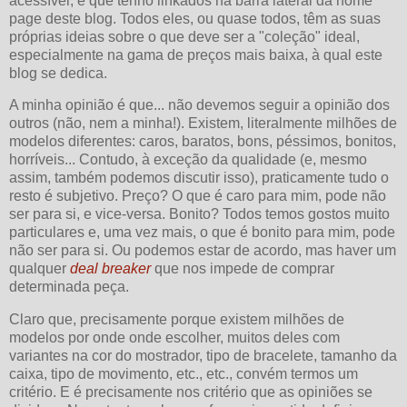
acessível, e que tenho linkados na barra lateral da home
page deste blog. Todos eles, ou quase todos, têm as suas
próprias ideias sobre o que deve ser a "coleção" ideal,
especialmente na gama de preços mais baixa, à qual este
blog se dedica.
A minha opinião é que... não devemos seguir a opinião dos
outros (não, nem a minha!). Existem, literalmente milhões de
modelos diferentes: caros, baratos, bons, péssimos, bonitos,
horríveis... Contudo, à exceção da qualidade (e, mesmo
assim, também podemos discutir isso), praticamente tudo o
resto é subjetivo. Preço? O que é caro para mim, pode não
ser para si, e vice-versa. Bonito? Todos temos gostos muito
particulares e, uma vez mais, o que é bonito para mim, pode
não ser para si. Ou podemos estar de acordo, mas haver um
qualquer
deal breaker
que nos impede de comprar
determinada peça.
Claro que, precisamente porque existem milhões de
modelos por onde onde escolher, muitos deles com
variantes na cor do mostrador, tipo de bracelete, tamanho da
caixa, tipo de movimento, etc., etc., convém termos um
critério. E é precisamente nos critério que as opiniões se