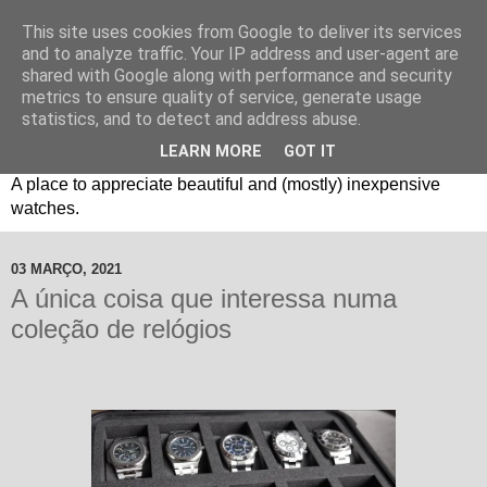
This site uses cookies from Google to deliver its services
and to analyze traffic. Your IP address and user-agent are
shared with Google along with performance and security
metrics to ensure quality of service, generate usage
statistics, and to detect and address abuse.
LEARN MORE
GOT IT
Um espaço sobre relógios "B3": Bons, Bonitos e Baratos. //
A place to appreciate beautiful and (mostly) inexpensive
watches.
03 MARÇO, 2021
A única coisa que interessa numa
coleção de relógios