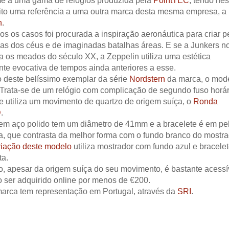
e a uma gama de relógios produzida pela
PointTEC
, tendo ne
eito uma referência a uma outra marca desta mesma empresa, a
n
.
 os casos foi procurada a inspiração aeronáutica para criar 
vas dos céus e de imaginadas batalhas áreas. E se a Junkers n
a os meados do século XX, a Zeppelin utiliza uma estética
te evocativa de tempos ainda anteriores a esse.
o deste belíssimo exemplar da série
Nordstern
da marca, o mod
 Trata-se de um relógio com complicação de segundo fuso horár
e utiliza um movimento de quartzo de origem suíça, o
Ronda
D
.
 em aço polido tem um diâmetro de 41mm e a bracelete é em pe
, que contrasta da melhor forma com o fundo branco do mostra
riação deste modelo
utiliza mostrador com fundo azul e bracele
ta.
o, apesar da origem suíça do seu movimento, é bastante acessí
 ser adquirido online por menos de €200.
marca tem representação em Portugal, através da
SRI
.