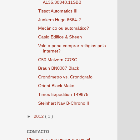
A135.30348.11SBB
Tissot Automatics III
Junkers Hugo 6664-2
Mecânico ou automático?
Casio Edifice & Sheen
Vale a pena comprar relógios pela
Internet?
C50 Malvern COSC
Braun BN0087 Black
Cronómetro vs. Cronógrafo
Orient Black Mako
Timex Expedition T49875
Steinhart Nav B-Chrono II
►
2012
( 1 )
CONTACTO
Clique para me enviar um email