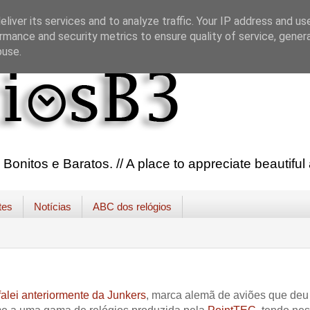
liver its services and to analyze traffic. Your IP address and us
rmance and security metrics to ensure quality of service, gene
buse.
onitos e Baratos. // A place to appreciate beautifu
tes
Notícias
ABC dos relógios
falei anteriormente da Junkers
, marca alemã de aviões que deu