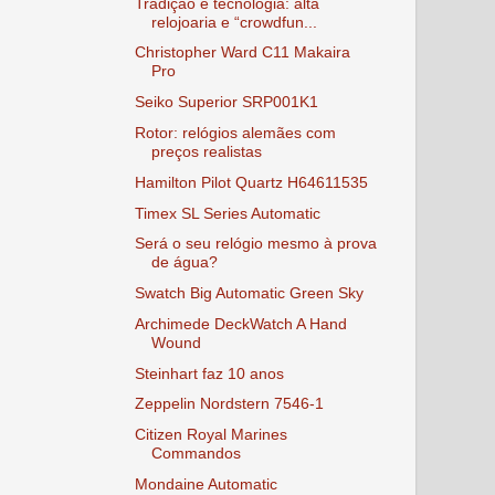
Tradição e tecnologia: alta
relojoaria e “crowdfun...
Christopher Ward C11 Makaira
Pro
Seiko Superior SRP001K1
Rotor: relógios alemães com
preços realistas
Hamilton Pilot Quartz H64611535
Timex SL Series Automatic
Será o seu relógio mesmo à prova
de água?
Swatch Big Automatic Green Sky
Archimede DeckWatch A Hand
Wound
Steinhart faz 10 anos
Zeppelin Nordstern 7546-1
Citizen Royal Marines
Commandos
Mondaine Automatic