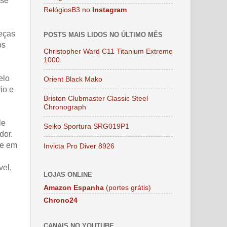
sse
RelógiosB3 no
Instagram
peças
POSTS MAIS LIDOS NO ÚLTIMO MÊS
os
Christopher Ward C11 Titanium Extreme
1000
elo
Orient Black Mako
io e
Briston Clubmaster Classic Steel
Chronograph
le
Seiko Sportura SRG019P1
dor.
te em
Invicta Pro Diver 8926
vel,
LOJAS ONLINE
Amazon Espanha
(portes grátis)
Chrono24
CANAIS NO YOUTUBE