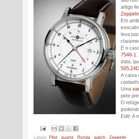
seu nom
artigo f
Zeppeli
Em ambos
evocati
leva par
claramen
É o cas
7546-1
.
data, qu
505.24
A caixa
castanha
Uma
va
pele pre
O relógi
podendo
Edit
: A 
Labels:
Pilot
,
quartz
,
Ronda
,
watch
,
Zeppelin