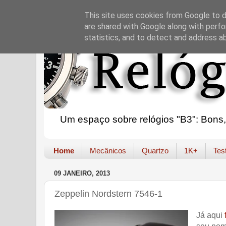
This site uses cookies from Google to de
are shared with Google along with perfo
statistics, and to detect and address a
Um espaço sobre relógios "B3": Bons, B
Home
Mecânicos
Quartzo
1K+
Tes
09 JANEIRO, 2013
Zeppelin Nordstern 7546-1
Já aqui