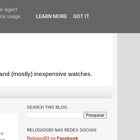
er-agent
rate usage
LEARN MORE
GOT IT
l and (mostly) inexpensive watches.
SEARCH THIS BLOG
RELÓGIOSB3 NAS REDES SOCIAIS
 o
RelógiosB3 no
Facebook