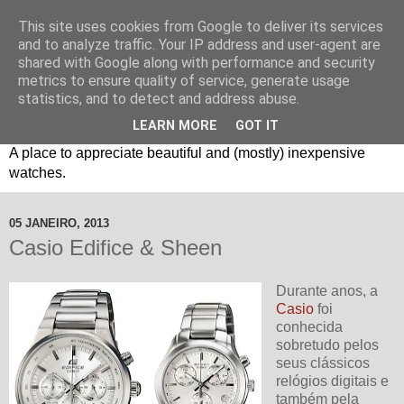
This site uses cookies from Google to deliver its services
and to analyze traffic. Your IP address and user-agent are
shared with Google along with performance and security
metrics to ensure quality of service, generate usage
statistics, and to detect and address abuse.
LEARN MORE
GOT IT
Um espaço sobre relógios "B3": Bons, Bonitos e Baratos. //
A place to appreciate beautiful and (mostly) inexpensive
watches.
05 JANEIRO, 2013
Casio Edifice & Sheen
Durante anos, a
Casio
foi
conhecida
sobretudo pelos
seus clássicos
relógios digitais e
também pela