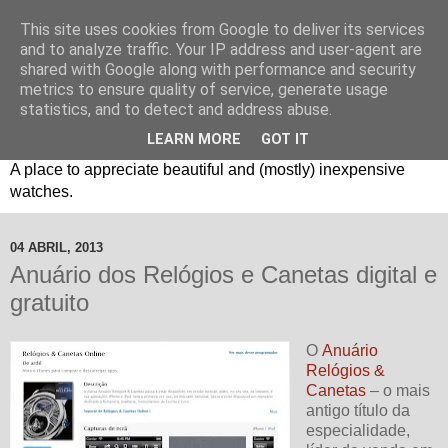
This site uses cookies from Google to deliver its services
and to analyze traffic. Your IP address and user-agent are
shared with Google along with performance and security
metrics to ensure quality of service, generate usage
statistics, and to detect and address abuse.
LEARN MORE
GOT IT
Um espaço sobre relógios "B3": Bons, Bonitos e Baratos. //
A place to appreciate beautiful and (mostly) inexpensive
watches.
04 ABRIL, 2013
Anuário dos Relógios e Canetas digital e
gratuito
O
Anuário
Relógios &
Canetas
– o mais
antigo título da
especialidade,