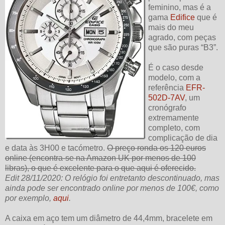
feminino, mas é a
gama
Edifice
que é
mais do meu
agrado, com peças
que são puras “B3”.
É o caso desde
modelo, com a
referência
EFR-
502D-7AV
, um
cronógrafo
extremamente
completo, com
complicação de dia
e data às 3H00 e tacómetro.
O preço ronda os 120 euros
online (encontra-se na Amazon UK por menos de 100
libras), o que é excelente para o que aqui é oferecido.
Edit 28/11/2020: O relógio foi entretanto descontinuado, mas
ainda pode ser encontrado online por menos de 100€, como
por exemplo,
aqui
.
A caixa em aço tem um diâmetro de 44,4mm, bracelete em