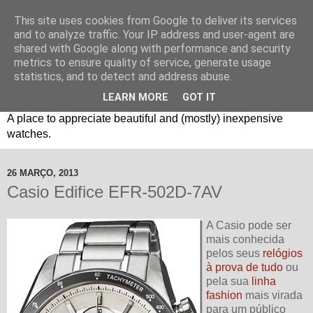
This site uses cookies from Google to deliver its services
and to analyze traffic. Your IP address and user-agent are
shared with Google along with performance and security
metrics to ensure quality of service, generate usage
statistics, and to detect and address abuse.
LEARN MORE
GOT IT
Um espaço sobre relógios "B3": Bons, Bonitos e Baratos. //
A place to appreciate beautiful and (mostly) inexpensive
watches.
26 MARÇO, 2013
Casio Edifice EFR-502D-7AV
A Casio pode ser
mais conhecida
pelos seus
relógios
à prova de tudo
ou
pela sua
linha
fashion
mais virada
para um público