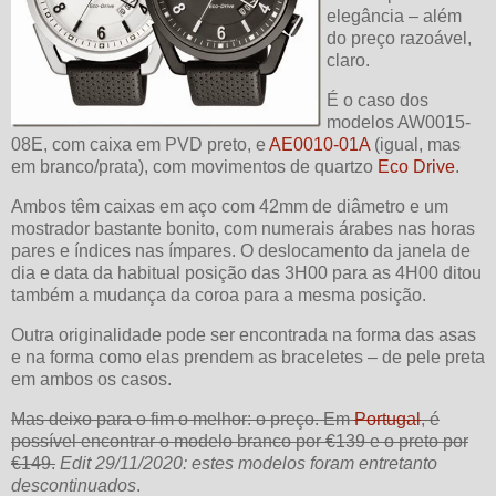
elegância – além
do preço razoável,
claro.
É o caso dos
modelos AW0015-
08E, com caixa em PVD preto, e
AE0010-01A
(igual, mas
em branco/prata), com movimentos de quartzo
Eco Drive
.
Ambos têm caixas em aço com 42mm de diâmetro e um
mostrador bastante bonito, com numerais árabes nas horas
pares e índices nas ímpares. O deslocamento da janela de
dia e data da habitual posição das 3H00 para as 4H00 ditou
também a mudança da coroa para a mesma posição.
Outra originalidade pode ser encontrada na forma das asas
e na forma como elas prendem as braceletes – de pele preta
em ambos os casos.
Mas deixo para o fim o melhor: o preço. Em
Portugal
, é
possível encontrar o modelo branco por €139 e o preto por
€149.
Edit 29/11/2020: estes modelos foram entretanto
descontinuados
.