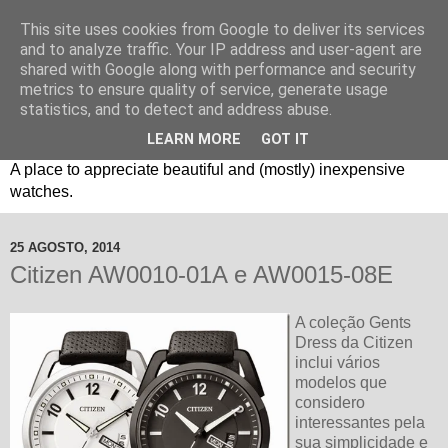
This site uses cookies from Google to deliver its services
and to analyze traffic. Your IP address and user-agent are
shared with Google along with performance and security
metrics to ensure quality of service, generate usage
statistics, and to detect and address abuse.
LEARN MORE
GOT IT
Um espaço sobre relógios "B3": Bons, Bonitos e Baratos. //
A place to appreciate beautiful and (mostly) inexpensive
watches.
25 AGOSTO, 2014
Citizen AW0010-01A e AW0015-08E
A coleção Gents
Dress da Citizen
inclui vários
modelos que
considero
interessantes pela
sua simplicidade e