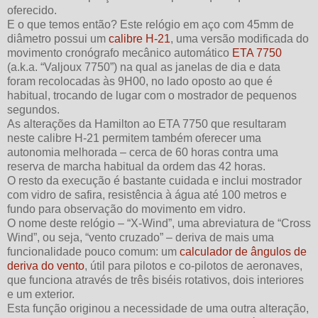
oferecido.
E o que temos então? Este relógio em aço com 45mm de
diâmetro possui um
calibre H-21
, uma versão modificada do
movimento cronógrafo mecânico automático
ETA 7750
(a.k.a. “Valjoux 7750”) na qual as janelas de dia e data
foram recolocadas às 9H00, no lado oposto ao que é
habitual, trocando de lugar com o mostrador de pequenos
segundos.
As alterações da Hamilton ao ETA 7750 que resultaram
neste calibre H-21 permitem também oferecer uma
autonomia melhorada – cerca de 60 horas contra uma
reserva de marcha habitual da ordem das 42 horas.
O resto da execução é bastante cuidada e inclui mostrador
com vidro de safira, resistência à água até 100 metros e
fundo para observação do movimento em vidro.
O nome deste relógio – “X-Wind”, uma abreviatura de “Cross
Wind”, ou seja, “vento cruzado” – deriva de mais uma
funcionalidade pouco comum: um
calculador de ângulos de
deriva do vento
, útil para pilotos e co-pilotos de aeronaves,
que funciona através de três biséis rotativos, dois interiores
e um exterior.
Esta função originou a necessidade de uma outra alteração,