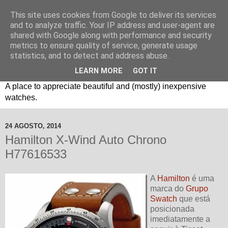
This site uses cookies from Google to deliver its services
and to analyze traffic. Your IP address and user-agent are
shared with Google along with performance and security
metrics to ensure quality of service, generate usage
statistics, and to detect and address abuse.
LEARN MORE
GOT IT
Um espaço sobre relógios "B3": Bons, Bonitos e Baratos. //
A place to appreciate beautiful and (mostly) inexpensive
watches.
24 AGOSTO, 2014
Hamilton X-Wind Auto Chrono
H77616533
A
Hamilton
é uma
marca do
Grupo
Swatch
que está
posicionada
imediatamente a