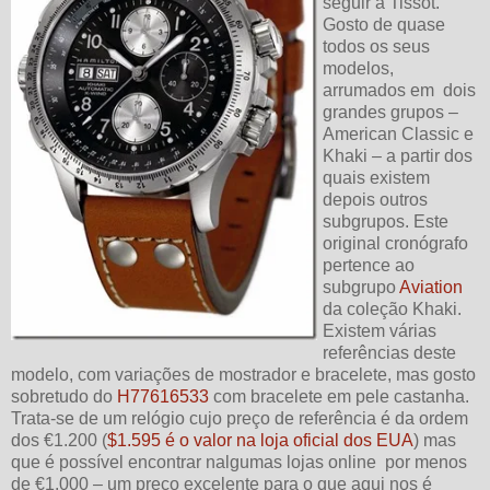
seguir à Tissot.
Gosto de quase
todos os seus
modelos,
arrumados em dois
grandes grupos –
American Classic e
Khaki – a partir dos
quais existem
depois outros
subgrupos. Este
original cronógrafo
pertence ao
subgrupo
Aviation
da coleção Khaki.
Existem várias
referências deste
modelo, com variações de mostrador e bracelete, mas gosto
sobretudo do
H77616533
com bracelete em pele castanha.
Trata-se de um relógio cujo preço de referência é da ordem
dos €1.200 (
$1.595 é o valor na loja oficial dos EUA
) mas
que é possível encontrar nalgumas lojas online por menos
de €1.000 – um preço excelente para o que aqui nos é