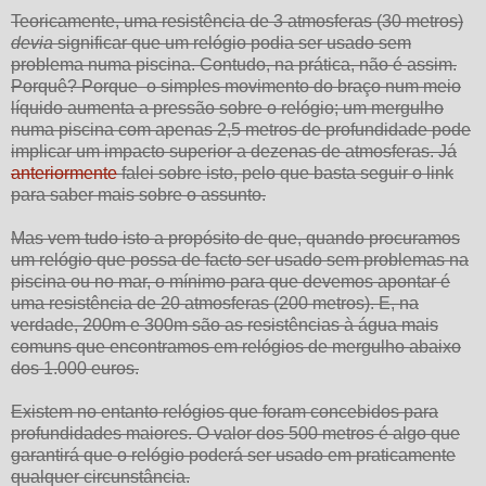
Teoricamente, uma resistência de 3 atmosferas (30 metros)
devia
significar que um relógio podia ser usado sem
problema numa piscina. Contudo, na prática, não é assim.
Porquê? Porque o simples movimento do braço num meio
líquido aumenta a pressão sobre o relógio; um mergulho
numa piscina com apenas 2,5 metros de profundidade pode
implicar um impacto superior a dezenas de atmosferas. Já
anteriormente
falei sobre isto, pelo que basta seguir o link
para saber mais sobre o assunto.
Mas vem tudo isto a propósito de que, quando procuramos
um relógio que possa de facto ser usado sem problemas na
piscina ou no mar, o mínimo para que devemos apontar é
uma resistência de 20 atmosferas (200 metros). E, na
verdade, 200m e 300m são as resistências à água mais
comuns que encontramos em relógios de mergulho abaixo
dos 1.000 euros.
Existem no entanto relógios que foram concebidos para
profundidades maiores. O valor dos 500 metros é algo que
garantirá que o relógio poderá ser usado em praticamente
qualquer circunstância.