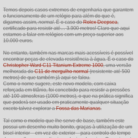
Temos depois casos extremos de engenharia que garantem
o funcionamento de um relógio para além do que é,
digamos assim,
normal
. É o caso do
Rolex Deepsea
,
certificado para resistir até… 3.900 metros! Claro que aqui
estamos a falar em relógios com um preço superior aos
10.000 euros.
No entanto, também nas marcas mais acessíveis é possível
encontrar peças de elevada resistência à água. É o caso do
Christopher Ward C11 Titanium Extreme 1000
, uma versão
melhorada do
C11 de mergulho normal
(resistente até 500
metros) de que também já aqui se falou.
Como o nome sugere, este novo modelo, com caixa
reforçada em titânio, foi concebido para resistir a pressões
até 100 atmosferas (1000 metros), o que na prática significa
que poderá ser usado em praticamente qualquer situação
exceto talvez explorar a
Fossa das Marianas
.
Tal como o modelo que lhe serve de base, também este
possui um desenho muito bonito, graças à utilização de um
bisel interior – em vez de exterior – para controlo do tempo