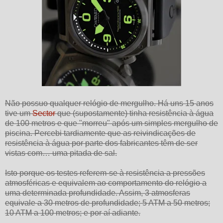
Não possuo qualquer relógio de mergulho. Há uns 15 anos
tive um
Sector
que (supostamente) tinha resistência à água
de 100 metros e que "morreu" após um simples mergulho de
piscina. Percebi tardiamente que as reivindicações de
resistência à água por parte dos fabricantes têm de ser
vistas com… uma pitada de sal.
Isto porque os testes referem-se à resistência a pressões
atmosféricas e equivalem ao comportamento do relógio a
uma determinada profundidade. Assim, 3 atmosferas
equivale a 30 metros de profundidade; 5 ATM a 50 metros;
10 ATM a 100 metros; e por aí adiante.