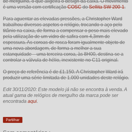
de mergulho, o que aligeira o design da caixa. O movimento
é uma versão com certificação
COSC
do
Sellita SW 200-1
.
Para aguentar as elevadas pressões, a Christopher Ward
trabalhou diversos aspetos o relógio, trocando o aço pelo
titânio na caixa, de forma a compensar o peso mais elevado
pela utilização de um vidro de safira com 4,3mm de
espessura. As coroas de rosca foram igualmente objeto de
uma nova abordagem, de forma a melhor a sua
estanquidade – uma terceira coroa, às 8H00, destina-se a
controlar a válvula de hélio, inexistente no C11 original.
O preço de referência é de £1.150. A Christopher Ward irá
produzir uma série limitada de 1.000 unidades deste relógio.
Edit 30/11/2020: Este modelo já não se encontra à venda. A
atual gama de relógios de mergulho da marca pode ser
encontrada
aqui
.
Partilhar